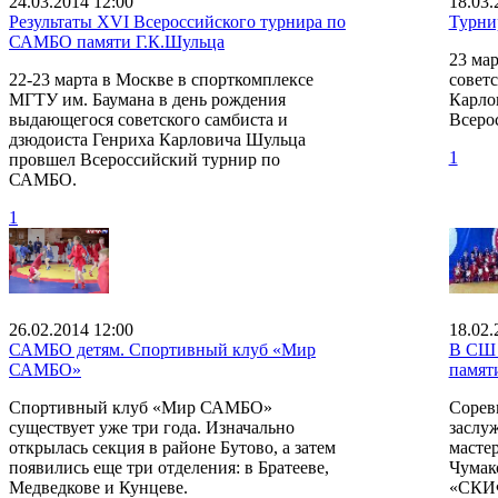
24.03.2014 12:00
18.03.
Результаты ХVI Всероссийского турнира по
Турни
САМБО памяти Г.К.Шульца
23 ма
22-23 марта в Москве в спорткомплексе
советс
МГТУ им. Баумана в день рождения
Карло
выдающегося советского самбиста и
Всеро
дзюдоиста Генриха Карловича Шульца
1
провшел Всероссийский турнир по
САМБО.
1
26.02.2014 12:00
18.02.
САМБО детям. Спортивный клуб «Мир
В СШ 
САМБО»
памят
Спортивный клуб «Мир САМБО»
Сорев
существует уже три года. Изначально
заслу
открылась секция в районе Бутово, а затем
мастер
появились еще три отделения: в Братееве,
Чумак
Медведкове и Кунцеве.
«СКИФ