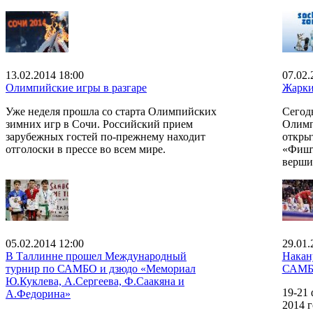
13.02.2014 18:00
07.02.
Олимпийские игры в разгаре
Жарки
Уже неделя прошла со старта Олимпийских
Сегод
зимних игр в Сочи. Российский прием
Олимп
зарубежных гостей по-прежнему находит
откры
отголоски в прессе во всем мире.
«Фишт
верши
05.02.2014 12:00
29.01.
В Таллинне прошел Международный
Накан
турнир по САМБО и дзюдо «Мемориал
САМ
Ю.Куклева, А.Сергеева, Ф.Саакяна и
19-21
А.Федорина»
2014 