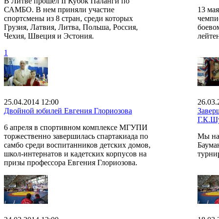
В Литве прошел II Кубок Паланги по
САМБО. В нем приняли участие
13 ма
спортсмены из 8 стран, среди которых
чемпи
Грузия, Латвия, Литва, Польша, Россия,
боево
Чехия, Швеция и Эстония.
лейте
1
25.04.2014 12:00
26.03.
Двойной юбилей Евгения Глориозова
Завер
Г.К.Ш
6 апреля в спортивном комплексе МГУПИ
торжественно завершилась спартакиада по
Мы на
самбо среди воспитанников детских домов,
Баума
школ-интернатов и кадетских корпусов на
турни
призы профессора Евгения Глориозова.