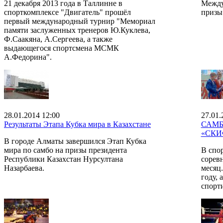
21 декабря 2013 года в Таллинне в
Между
спорткомплексе "Двигатель" прошёл
призы
первый международный турнир "Мемориал
памяти заслуженных тренеров Ю.Куклева,
Ф.Саакяна, А.Сергеева, а также
выдающегося спортсмена МСМК
А.Федорина".
28.01.2014 12:00
27.01.
Результаты Этапа Кубка мира в Казахстане
САМБО
«СКИ
В городе Алматы завершился Этап Кубка
мира по самбо на призы президента
В спо
Республики Казахстан Нурсултана
соревн
Назарбаева.
месяц
году, 
спорт