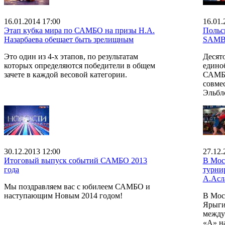
16.01.2014 17:00
16.01.
Этап кубка мира по САМБО на призы Н.А.
Польс
Назарбаева обещает быть зрелищным
SAM
Это один из 4-х этапов, по результатам
Десят
которых определяются победители в общем
едино
зачете в каждой весовой категории.
САМБО.
совме
Эльбл
30.12.2013 12:00
27.12.
Итоговый выпуск событий САМБО 2013
В Мос
года
турни
А.Асл
Мы поздравляем вас с юбилеем САМБО и
наступающим Новым 2014 годом!
В Мос
Ярыги
между
«А» н