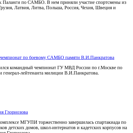
ок Паланги по САМБО. В нем приняли участие спортсмены из
Грузия, Латвия, Литва, Польша, Россия, Чехия, Швеция и
 чемпионат по боевому САМБО памяти В.И.Панкратова
шился командный чемпионат ГУ МВД России по г.Москве по
 генерал-лейтенанта милиции В.И.Панкратова.
я Глориозова
 комплексе МГУПИ торжественно завершилась спартакиада по
ков детских домов, школ-интернатов и кадетских корпусов на
ия Глориозова.