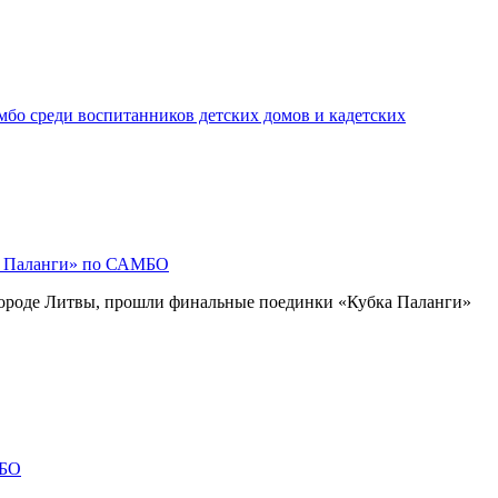
бо среди воспитанников детских домов и кадетских
к Паланги» по САМБО
городе Литвы, прошли финальные поединки «Кубка Паланги»
МБО