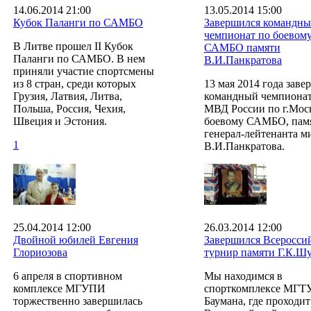
14.06.2014 21:00
13.05.2014 15:00
Кубок Паланги по САМБО
Завершился командн
чемпионат по боевом
В Литве прошел II Кубок
САМБО памяти
Паланги по САМБО. В нем
В.И.Панкратова
приняли участие спортсмены
из 8 стран, среди которых
13 мая 2014 года заве
Грузия, Латвия, Литва,
командный чемпиона
Польша, Россия, Чехия,
МВД России по г.Мос
Швеция и Эстония.
боевому САМБО, пам
генерал-лейтенанта 
1
В.И.Панкратова.
25.04.2014 12:00
26.03.2014 12:00
Двойной юбилей Евгения
Завершился Всеросси
Глориозова
турнир памяти Г.К.Ш
6 апреля в спортивном
Мы находимся в
комплексе МГУПИ
спорткомплексе МГТУ
торжественно завершилась
Баумана, где проходи