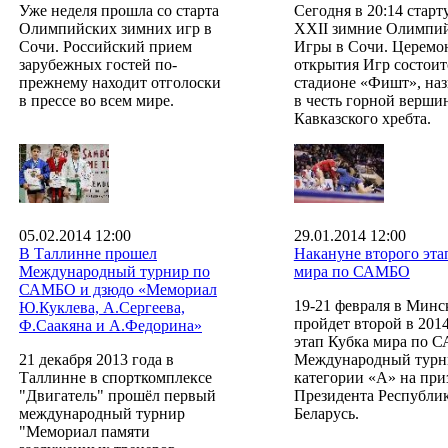
Уже неделя прошла со старта
Сегодня в 20:14 старт
Олимпийских зимних игр в
XXII зимние Олимпи
Сочи. Российский прием
Игры в Сочи. Церемо
зарубежных гостей по-
открытия Игр состоит
прежнему находит отголоски
стадионе «Фишт», на
в прессе во всем мире.
в честь горной верши
Кавказского хребта.
05.02.2014 12:00
29.01.2014 12:00
В Таллинне прошел
Накануне второго эта
Международный турнир по
мира по САМБО
САМБО и дзюдо «Мемориал
19-21 февраля в Минс
Ю.Куклева, А.Сергеева,
пройдет второй в 201
Ф.Саакяна и А.Федорина»
этап Кубка мира по 
21 декабря 2013 года в
Международный турн
Таллинне в спорткомплексе
категории «А» на при
"Двигатель" прошёл первый
Президента Республи
международный турнир
Беларусь.
"Мемориал памяти