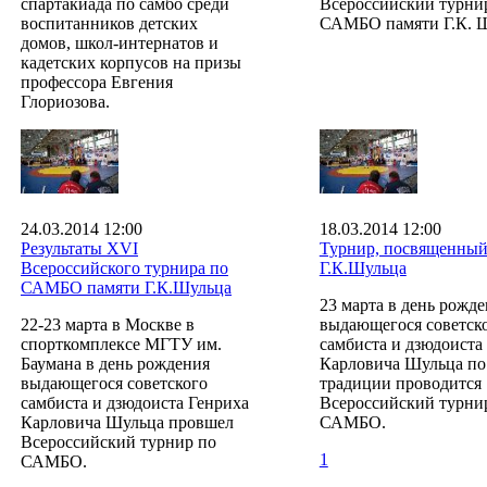
спартакиада по самбо среди
Всероссийский турни
воспитанников детских
САМБО памяти Г.К. Ш
домов, школ-интернатов и
кадетских корпусов на призы
профессора Евгения
Глориозова.
24.03.2014 12:00
18.03.2014 12:00
Результаты ХVI
Турнир, посвященный
Всероссийского турнира по
Г.К.Шульца
САМБО памяти Г.К.Шульца
23 марта в день рожд
22-23 марта в Москве в
выдающегося советск
спорткомплексе МГТУ им.
самбиста и дзюдоиста
Баумана в день рождения
Карловича Шульца по
выдающегося советского
традиции проводится
самбиста и дзюдоиста Генриха
Всероссийский турни
Карловича Шульца провшел
САМБО.
Всероссийский турнир по
1
САМБО.