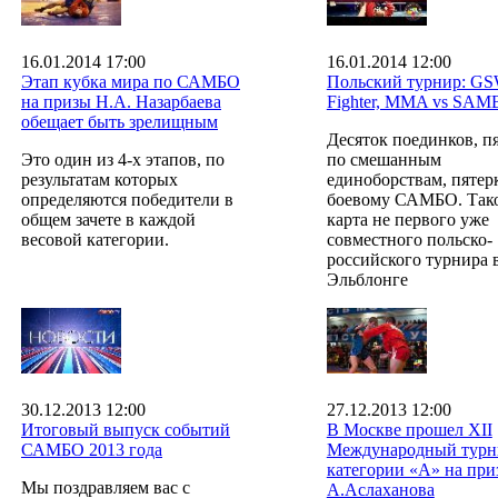
16.01.2014 17:00
16.01.2014 12:00
Этап кубка мира по САМБО
Польский турнир: G
на призы Н.А. Назарбаева
Fighter, MMA vs SA
обещает быть зрелищным
Десяток поединков, п
Это один из 4-х этапов, по
по смешанным
результатам которых
единоборствам, пятер
определяются победители в
боевому САМБО. Таков
общем зачете в каждой
карта не первого уже
весовой категории.
совместного польско-
российского турнира 
Эльблонге
30.12.2013 12:00
27.12.2013 12:00
Итоговый выпуск событий
В Москве прошел XII
САМБО 2013 года
Международный турн
категории «А» на при
Мы поздравляем вас с
А.Аслаханова