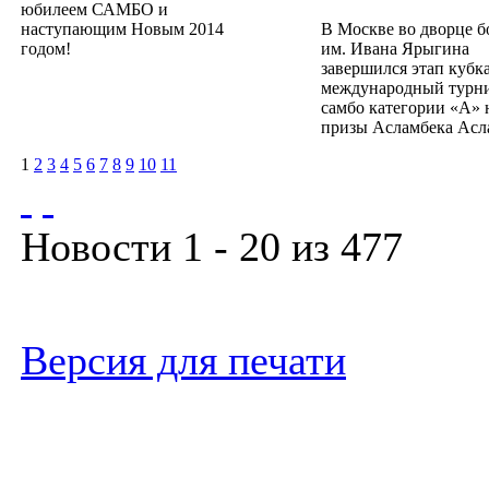
юбилеем САМБО и
наступающим Новым 2014
В Москве во дворце 
годом!
им. Ивана Ярыгина
завершился этап кубка
международный турн
самбо категории «А» 
призы Асламбека Асл
1
2
3
4
5
6
7
8
9
10
11
Новости 1 - 20 из 477
Версия для печати