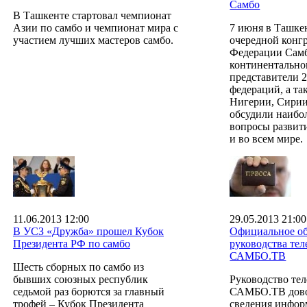
Самбо
В Ташкенте стартовал чемпионат
Азии по самбо и чемпионат мира с
7 июня в Ташкен
участием лучших мастеров самбо.
очередной конг
Федерации Самб
континентально
представители 
федераций, а т
Нигерии, Сирии
обсудили наибо
вопросы разви
и во всем мире.
11.06.2013 12:00
29.05.2013 21:00
В УСЗ «Дружба» прошел Кубок
Официальное о
Президента РФ по самбо
руководства тел
САМБО.ТВ
Шесть сборных по самбо из
бывших союзных республик
Руководство тел
седьмой раз борются за главный
САМБО.ТВ дово
трофей – Кубок Президента
сведения инфор