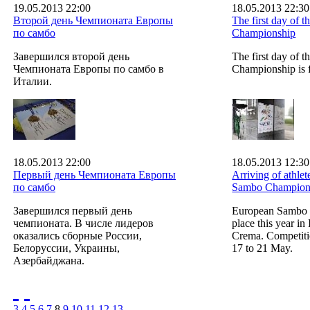
19.05.2013 22:00
18.05.2013 22:30
Второй день Чемпионата Европы
The first day of
по самбо
Championship
Завершился второй день
The first day of
Чемпионата Европы по самбо в
Championship is fi
Италии.
18.05.2013 22:00
18.05.2013 12:30
Первый день Чемпионата Европы
Arriving of athle
по самбо
Sambo Champion
Завершился первый день
European Sambo 
чемпионата. В числе лидеров
place this year in I
оказались сборные России,
Crema. Competiti
Белоруссии, Украины,
17 to 21 May.
Азербайджана.
3
4
5
6
7
8
9
10
11
12
13