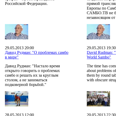
Российской Федерации.
прямой трансля
Европы по Самб
САМБО.ТВ не б
независящим от
29.05.2013 20:00
29.05.2013 19:30
Давид Рудман: "О проблемах самбо
David Rudman: "T
в мире"
World Sambo"
Давид Рудман: "Настало время
The time has come
открыто говорить о проблемах
about problems o
самбо и решать их за круглым
them by round tab
столом, а не заниматься
with obscure stru
подковерной борьбой."
28.05.2013 12:00
20.05.2013 22:30