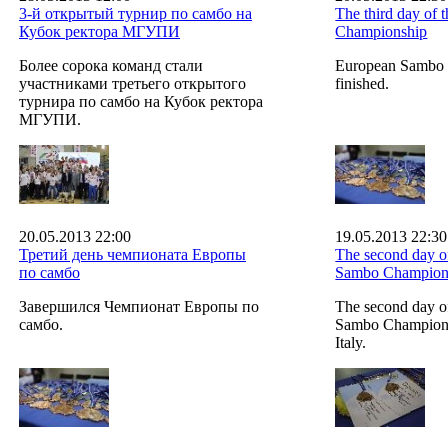
3-й открытый турнир по самбо на
The third day of
Кубок ректора МГУПИ
Championship
Более сорока команд стали
European Sambo 
участниками третьего открытого
finished.
турнира по самбо на Кубок ректора
МГУПИ.
20.05.2013 22:00
19.05.2013 22:30
Третий день чемпионата Европы
The second day o
по самбо
Sambo Champion
Завершился Чемпионат Европы по
The second day o
самбо.
Sambo Championsh
Italy.