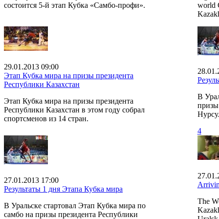
состоится 5-й этап Кубка «Самбо-профи».
world 
Kazakh
29.01.2013 09:00
28.01.
Этап Кубка мира на призы президента
Резуль
Республики Казахстан
В Ура
Этап Кубка мира на призы президента
призы
Республики Казахстан в этом году собрал
Нурсу
спортсменов из 14 стран.
4
27.01.
27.01.2013 17:00
Arrivi
Результаты 1 дня Этапа Кубка мира
The Wo
В Уральске стартовал Этап Кубка мира по
Kazakh
самбо на призы президента Республики
Uralsk