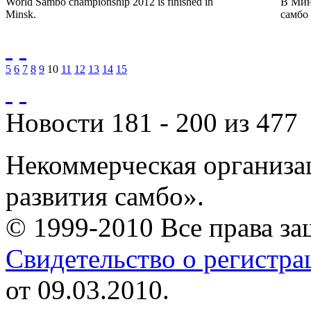
World Sambo championship 2012 is finished in
В Мин
Minsk.
самбо 
5
6
7
8
9
10
11
12
13
14
15
Новости 181 - 200 из 477
Некоммерческая организа
развития самбо».
© 1999-2010 Все права з
Свидетельство о регистр
от 09.03.2010.