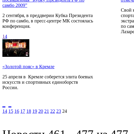
самбо 2009”
Свой 
2 сентября, в преддверии Кубка Президента
спорт
РФ по самбо, в пресс-центре МК состоялась
экстр
конференция.
по са
Лазар
1
4
«Золотой пояс» в Кремле
25 апреля в Кремле соберется элита боевых
искусств и спортивных единоборств
России.
14
15
16
17
18
19
20
21
22
23
24