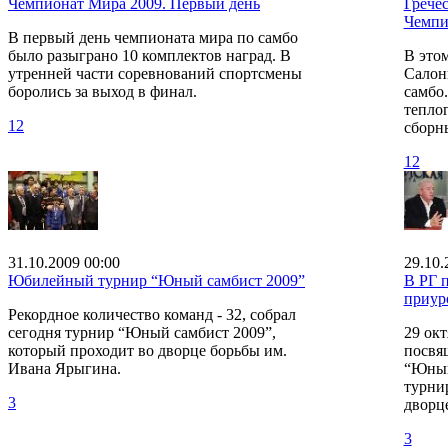
Чемпионат Мира 2009. Первый день
Грече
Чемпи
В первый день чемпионата мира по самбо
было разыграно 10 комплектов наград. В
В это
утренней части соревнований спортсмены
Салон
боролись за выход в финал.
самбо.
теплог
12
сборн
12
31.10.2009 00:00
29.10.
Юбилейный турнир “Юный самбист 2009”
В РГ 
приур
Рекордное количество команд - 32, собрал
сегодня турнир “Юный самбист 2009”,
29 окт
который проходит во дворце борьбы им.
посвя
Ивана Ярыгина.
“Юный
турнир
3
дворц
3