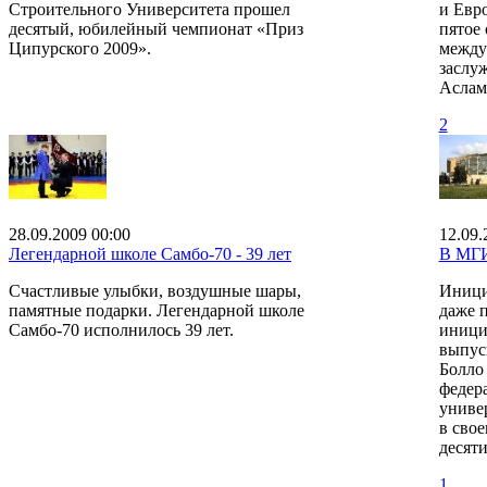
Строительного Университета прошел
и Евро
десятый, юбилейный чемпионат «Приз
пятое
Ципурского 2009».
между
заслуж
Аслам
2
28.09.2009 00:00
12.09.
Легендарной школе Самбо-70 - 39 лет
В МГ
Счастливые улыбки, воздушные шары,
Инициа
памятные подарки. Легендарной школе
даже 
Самбо-70 исполнилось 39 лет.
иници
выпус
Болло
федер
униве
в свое
десяти
1