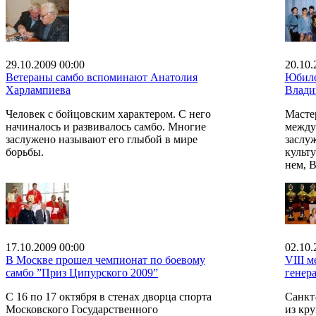
29.10.2009 00:00
20.10.
Ветераны самбо вспоминают Анатолия
Юбиле
Харлампиева
Влади
Человек с бойцовским характером. С него
Масте
начиналось и развивалось самбо. Многие
между
заслужено называют его глыбой в мире
заслу
борьбы.
культу
нем, 
17.10.2009 00:00
02.10.
В Москве прошел чемпионат по боевому
VIII 
самбо ”Приз Ципурского 2009”
генер
С 16 по 17 октября в стенах дворца спорта
Санкт
Московского Государственного
из кр