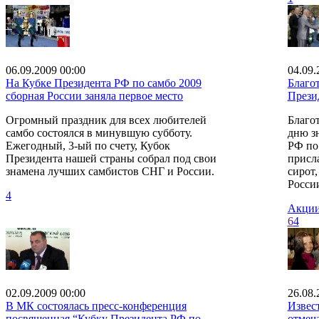
06.09.2009 00:00
04.09.
На Кубке Президента РФ по самбо 2009
Благо
сборная России заняла первое место
Прези
Огромный праздник для всех любителей
Благо
самбо состоялся в минувшую субботу.
дню з
Ежегодный, 3-ый по счету, Кубок
РФ по
Президента нашей страны собрал под свои
присл
знамена лучших самбистов СНГ и России.
сирот
России
4
Акции
6
4
02.09.2009 00:00
26.08.
В МК состоялась пресс-конференция
Извес
посвященная “Кубку Президента РФ по
отмеча