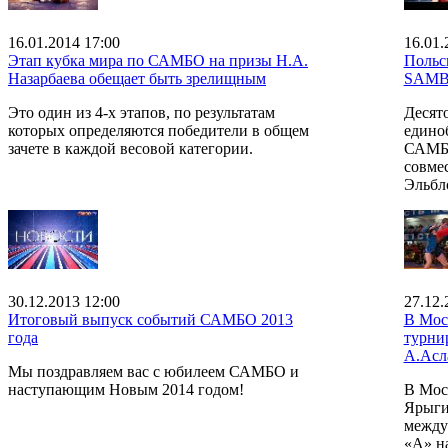
16.01.2014 17:00
16.01.
Этап кубка мира по САМБО на призы Н.А.
Польс
Назарбаева обещает быть зрелищным
SAM
Это один из 4-х этапов, по результатам
Десят
которых определяются победители в общем
едино
зачете в каждой весовой категории.
САМБО.
совме
Эльбл
30.12.2013 12:00
27.12.
Итоговый выпуск событий САМБО 2013
В Мос
года
турни
А.Асл
Мы поздравляем вас с юбилеем САМБО и
наступающим Новым 2014 годом!
В Мос
Ярыги
между
«А» н