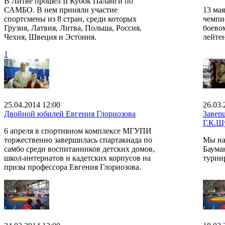
В Литве прошел II Кубок Паланги по
САМБО. В нем приняли участие
13 ма
спортсмены из 8 стран, среди которых
чемпи
Грузия, Латвия, Литва, Польша, Россия,
боево
Чехия, Швеция и Эстония.
лейте
1
25.04.2014 12:00
26.03.
Двойной юбилей Евгения Глориозова
Завер
Г.К.Ш
6 апреля в спортивном комплексе МГУПИ
торжественно завершилась спартакиада по
Мы на
самбо среди воспитанников детских домов,
Баума
школ-интернатов и кадетских корпусов на
турни
призы профессора Евгения Глориозова.