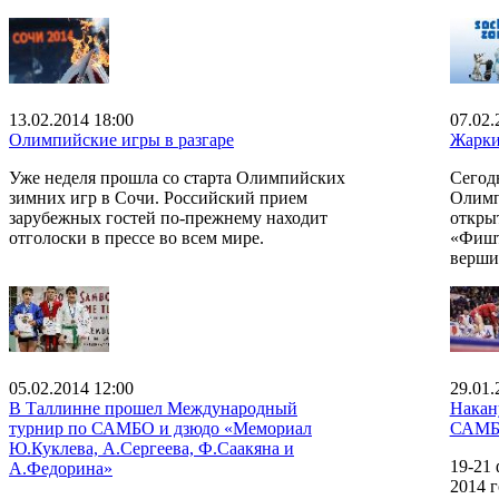
13.02.2014 18:00
07.02.
Олимпийские игры в разгаре
Жарки
Уже неделя прошла со старта Олимпийских
Сегод
зимних игр в Сочи. Российский прием
Олимп
зарубежных гостей по-прежнему находит
откры
отголоски в прессе во всем мире.
«Фишт
верши
05.02.2014 12:00
29.01.
В Таллинне прошел Международный
Накан
турнир по САМБО и дзюдо «Мемориал
САМ
Ю.Куклева, А.Сергеева, Ф.Саакяна и
19-21
А.Федорина»
2014 