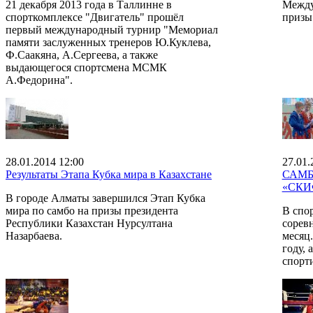
21 декабря 2013 года в Таллинне в
Между
спорткомплексе "Двигатель" прошёл
призы
первый международный турнир "Мемориал
памяти заслуженных тренеров Ю.Куклева,
Ф.Саакяна, А.Сергеева, а также
выдающегося спортсмена МСМК
А.Федорина".
28.01.2014 12:00
27.01.
Результаты Этапа Кубка мира в Казахстане
САМБО
«СКИ
В городе Алматы завершился Этап Кубка
мира по самбо на призы президента
В спо
Республики Казахстан Нурсултана
соревн
Назарбаева.
месяц
году, 
спорт