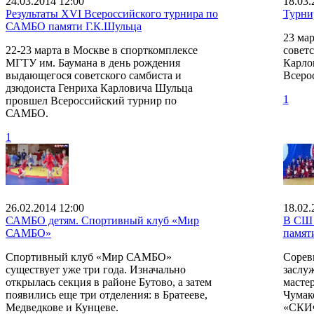
24.03.2014 12:00
18.03.
Результаты ХVI Всероссийского турнира по
Турни
САМБО памяти Г.К.Шульца
23 ма
22-23 марта в Москве в спорткомплексе
советс
МГТУ им. Баумана в день рождения
Карло
выдающегося советского самбиста и
Всеро
дзюдоиста Генриха Карловича Шульца
1
провшел Всероссийский турнир по
САМБО.
1
26.02.2014 12:00
18.02.
САМБО детям. Спортивный клуб «Мир
В СШ 
САМБО»
памят
Спортивный клуб «Мир САМБО»
Сорев
существует уже три года. Изначально
заслу
открылась секция в районе Бутово, а затем
мастер
появились еще три отделения: в Братееве,
Чумак
Медведкове и Кунцеве.
«СКИФ