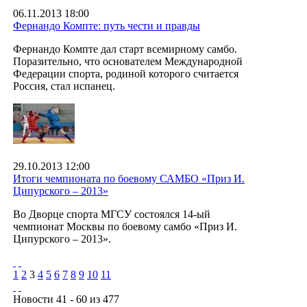
06.11.2013 18:00
Фернандо Компте: путь чести и правды
Фернандо Компте дал старт всемирному самбо.
Поразительно, что основателем Международной
Федерации спорта, родиной которого считается
Россия, стал испанец.
29.10.2013 12:00
Итоги чемпионата по боевому САМБО «Приз И.
Ципурского – 2013»
Во Дворце спорта МГСУ состоялся 14-ый
чемпионат Москвы по боевому самбо «Приз И.
Ципурского – 2013».
1
2
3
4
5
6
7
8
9
10
11
Новости 41 - 60 из 477