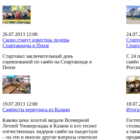
26.07.2013 12:00
24.07.
Скоро станут известны лидеры
Старт
Спартакиады в Пензе
Спарт
Стартовал заключительный день
С 24 
соревнований по самбо на Спартакиаде в
самбо
Пензе.
России
19.07.2013 12:00
18.07.
Самбисты вернулись из Казани
Итоги
Какова цена золотой медали Всемирной
Госте
Летней Универсиады в Казани и кто теснит
столи
отечественных лидеров самбо на пьедестале
а такж
– на эти и многие другие вопросы ответили
продв