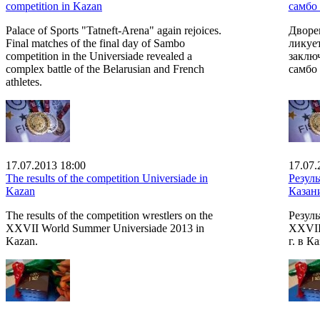
competition in Kazan
самбо
Palace of Sports "Tatneft-Arena" again rejoices.
Дворе
Final matches of the final day of Sambo
ликуе
competition in the Universiade revealed a
заклю
complex battle of the Belarusian and French
самбо
athletes.
17.07.2013 18:00
17.07.
The results of the competition Universiade in
Резул
Kazan
Казан
The results of the competition wrestlers on the
Резул
XXVII World Summer Universiade 2013 in
XXVII
Kazan.
г. в К