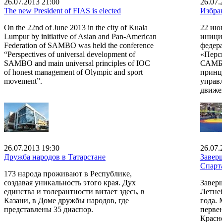
26.07.2013 21:00
26.07.
The new President of FIAS is elected
Избра
On the 22nd of June 2013 in the city of Kuala
22 ию
Lumpur by initiative of Asian and Pan-American
иници
Federation of SAMBO was held the conference
федер
“Perspectives of universal development of
«Перс
SAMBO and main universal principles of IOC
САМБО
of honest management of Olympic and sport
принц
movement”.
управ
движе
26.07.2013 19:30
26.07.
Дружба народов в Татарстане
Завер
Спарт
173 народа проживают в Республике,
создавая уникальность этого края. Дух
Завер
единства и толерантности витает здесь, в
Летне
Казани, в Доме дружбы народов, где
года. 
представлены 35 диаспор.
перве
Красн