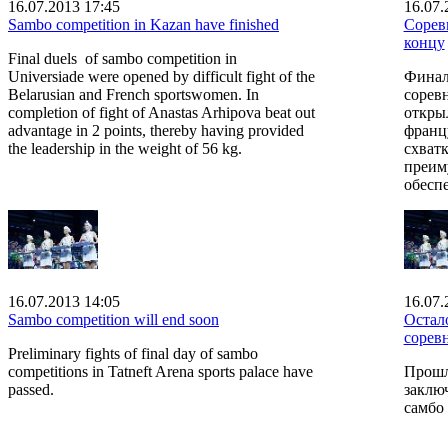
16.07.2013 17:45
16.07.
Sambo competition in Kazan have finished
Сорев
концу
Final duels of sambo competition in
Universiade were opened by difficult fight of the
Финал
Belarusian and French sportswomen. In
сорев
completion of fight of Anastas Arhipovа beat out
откры
advantage in 2 points, thereby having provided
франц
the leadership in the weight of 56 kg.
схват
преим
обеспе
16.07.2013 14:05
16.07.
Sambo competition will end soon
Остал
сорев
Preliminary fights of final day of sambo
competitions in Tatneft Arena sports palace have
Прошл
passed.
заклю
самбо 