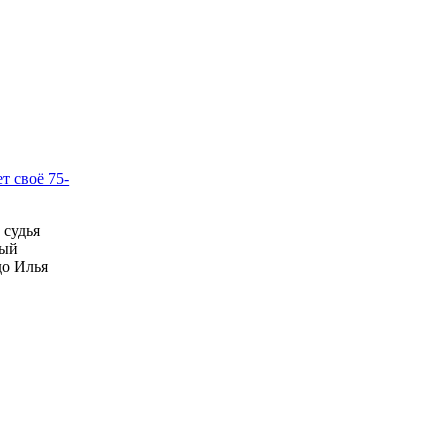
т своё 75-
 судья
ный
до Илья