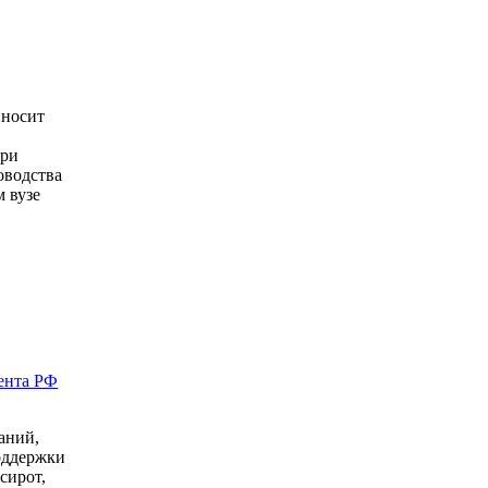
иносит
и
при
оводства
м вузе
ента РФ
аний,
оддержки
сирот,