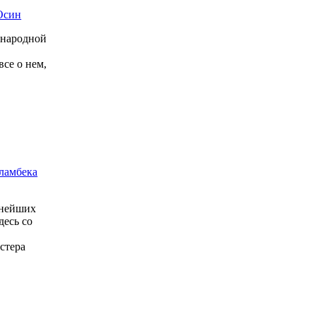
Осин
ународной
все о нем,
ламбека
пнейших
десь со
у
стера