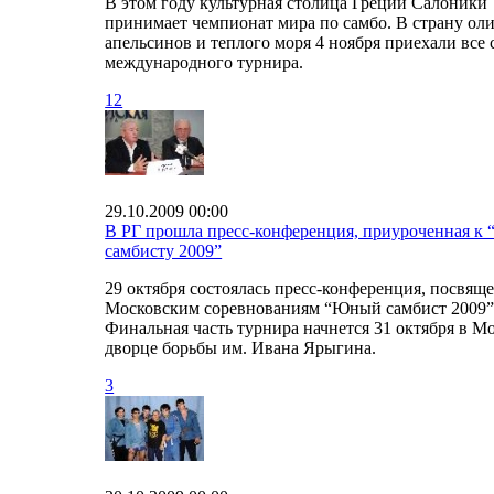
В этом году культурная столица Греции Салоники
принимает чемпионат мира по самбо. В страну оли
апельсинов и теплого моря 4 ноября приехали все
международного турнира.
12
29.10.2009 00:00
В РГ прошла пресс-конференция, приуроченная к
самбисту 2009”
29 октября состоялась пресс-конференция, посвящ
Московским соревнованиям “Юный самбист 2009”
Финальная часть турнира начнется 31 октября в М
дворце борьбы им. Ивана Ярыгина.
3