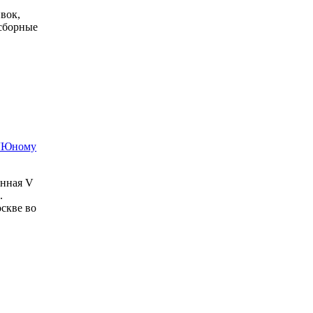
вок,
 сборные
 “Юному
енная V
.
оскве во