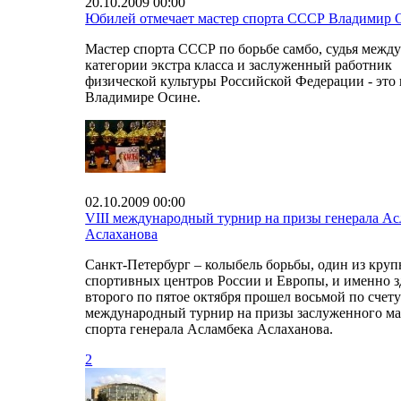
20.10.2009 00:00
Юбилей отмечает мастер спорта СССР Владимир 
Мастер спорта СССР по борьбе самбо, судья межд
категории экстра класса и заслуженный работник
физической культуры Российской Федерации - это 
Владимире Осине.
02.10.2009 00:00
VIII международный турнир на призы генерала Ас
Аслаханова
Санкт-Петербург – колыбель борьбы, один из кру
спортивных центров России и Европы, и именно з
второго по пятое октября прошел восьмой по счет
международный турнир на призы заслуженного ма
спорта генерала Асламбека Аслаханова.
2