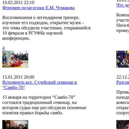
10.02.2011 22:10
Что д
Феномен педагогики Е.М. Чумакова
Компан
Воспоминания о легендарном тренере,
участ
изучение его подходов, открытие музея –
Showt
эти темы обсудили участники, открывшейся
прове
10 февраля в РГУФКе научной
конференции.
4
15.01.2011 20:00
22.12.
Вспомнить все. Судейский семинар в
Разгов
“Самбо-70”
Премь
15 января на территории “Самбо-70”
наход
состоялся традиционный семинар, на
компле
котором судьи еще раз обсудили основные
откры
понятия правил борьбы самбо.
спортс