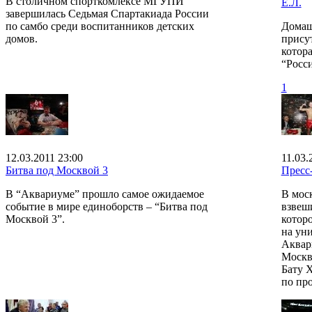
В столичном спорткомлексе МГУПИ
Е.Л.
завершилась Седьмая Спартакиада России
по самбо среди воспитанников детских
Домаш
домов.
прису
котора
“Росси
1
12.03.2011 23:00
11.03.
Битва под Москвой 3
Пресс-
В “Аквариуме” прошло самое ожидаемое
В мос
событие в мире единоборств – “Битва под
взвеш
Москвой 3”.
которо
на ун
Аквар
Москв
Бату 
по пр