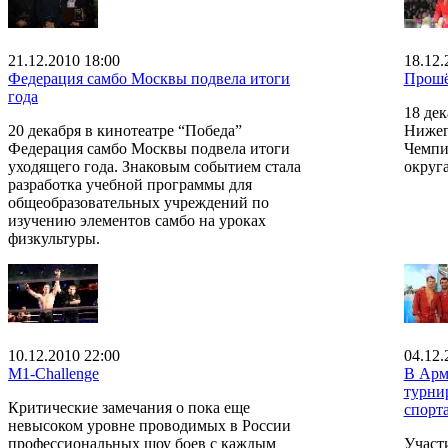
21.12.2010 18:00
18.12.
Федерация самбо Москвы подвела итоги
Прошё
года
18 дек
20 декабря в кинотеатре “Победа”
Нижег
Федерация самбо Москвы подвела итоги
Чемпи
уходящего года. Знаковым событием стала
округа
разработка учебной программы для
общеобразовательных учреждений по
изучению элементов самбо на уроках
физкультуры.
10.12.2010 22:00
04.12.
M1-Challenge
В Арм
турни
Критические замечания о пока еще
спорт
невысоком уровне проводимых в России
профессиональных шоу боев с каждым
Участ