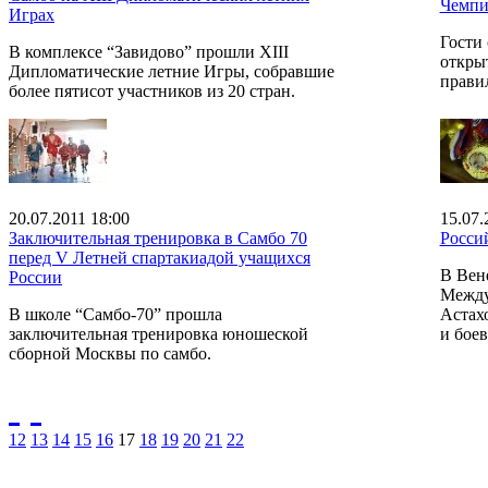
Чемпи
Играх
Гости 
В комплексе “Завидово” прошли XIII
откры
Дипломатические летние Игры, собравшие
прави
более пятисот участников из 20 стран.
20.07.2011 18:00
15.07.
Заключительная тренировка в Самбо 70
Росси
перед V Летней спартакиадой учащихся
В Вен
России
Между
В школе “Самбо-70” прошла
Астах
заключительная тренировка юношеской
и бое
сборной Москвы по самбо.
12
13
14
15
16
17
18
19
20
21
22