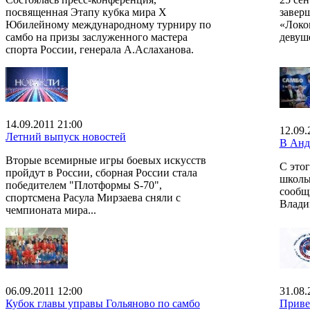
посвященная Этапу кубка мира X
завер
Юбилейному международному турниру по
«Локо
самбо на призы заслуженного мастера
девуш
спорта России, генерала А.Аслаханова.
14.09.2011 21:00
12.09.
Летний выпуск новостей
В Анд
Вторые всемирные игры боевых искусств
С это
пройдут в России, сборная России стала
школы 
победителем "Плотформы S-70",
сообщ
спортсмена Расула Мирзаева сняли с
Влади
чемпионата мира...
06.09.2011 12:00
31.08.
Кубок главы управы Гольяново по самбо
Приве