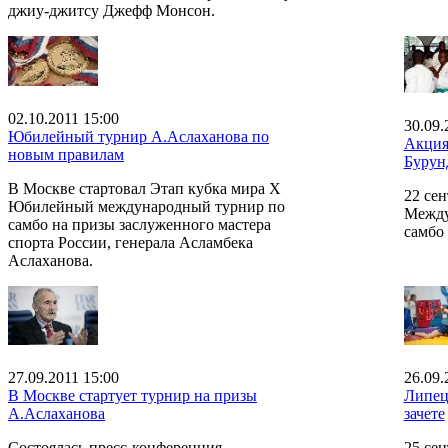
джиу-джитсу Джефф Монсон.
02.10.2011 15:00
30.09.
Юбилейный турнир А.Аслаханова по
Акция
новым правилам
Бурун
В Москве стартовал Этап кубка мира Х
22 сен
Юбилейный международный турнир по
Между
самбо на призы заслуженного мастера
самбо
спорта России, генерала Асламбека
Аслаханова.
27.09.2011 15:00
26.09.
В Москве стартует турнир на призы
Липец
А.Аслаханова
зачете
Состоялась пресс-конференция,
25 сен