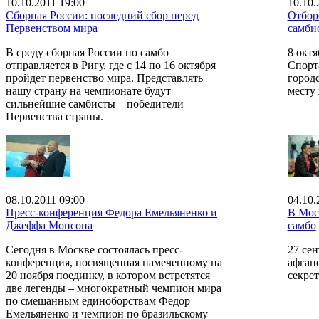
10.10.2011 19:00
10.10.
Сборная России: последний сбор перед
Отбор
Первенством мира
самби
В среду сборная России по самбо
8 октя
отправляется в Ригу, где с 14 по 16 октября
Спорт
пройдет первенство мира. Представлять
город
нашу страну на чемпионате будут
месту
сильнейшие самбисты – победители
Первенства страны.
08.10.2011 09:00
04.10.
Пресс-конференция Федора Емельяненко и
В Мос
Джеффа Монсона
самбо
Сегодня в Москве состоялась пресс-
27 се
конференция, посвященная намеченному на
афганс
20 ноября поединку, в котором встретятся
секре
две легенды – многократный чемпион мира
по смешанным единоборствам Федор
Емельяненко и чемпион по бразильскому