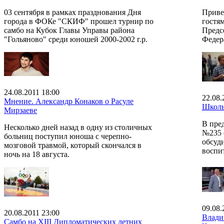
03 сентября в рамках празднования Дня
Приве
города в ФОКе "СКИФ" прошел турнир по
гостя
самбо на Кубок Главы Управы района
Предс
"Гольяново" среди юношей 2000-2002 г.р.
Федер
24.08.2011 18:00
22.08.
Мнение. Александр Конаков о Расуле
Школь
Мирзаеве
В пре
Несколько дней назад в одну из столичных
№235 
больниц поступил юноша с черепно-
обсуд
мозговой травмой, который скончался в
воспи
ночь на 18 августа.
09.08.
20.08.2011 23:00
Влади
Самбо на XIII Дипломатических летних