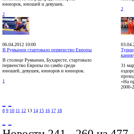
юниорок, юношей и девушек.
2
2
06.04.2012 10:00
03.04.
В Румынии стартовало первенство Европы
Турни
каник
В столице Румынии, Бухаресте, стартовало
первенство Европы по самбо среди
31 мар
юношей, девушек, юниоров и юниорок.
оздор
прохо
1
«На п
2000-2
8
9
10
11
12
13
14
15
16
17
18
Новости 241 - 260 из 477