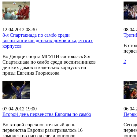
12.04.2012 08:30
08.04.
8-я Спартакиада по самбо среди
Трети
воспитанников детских домов и кадетских
В сто
корпусов
перве
Во Дворце спорта МГУПИ состоялась 8-я
2
Спартакиада по самбо среди воспитанников
детских домов и кадетских корпусов на
призы Евгения Глориозова.
07.04.2012 19:00
06.04.
Второй день первенства Европы по самбо
Первы
Во второй соревновательный день
Сегодн
первенства Европы разыгрывалось 16
перве
комплектов наград среди юниоров,
юниор