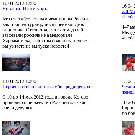
16.04.2012 12:00
16.04.
Новости. Итоги марта.
XII М
«Побе
Кто стал абсолютным чемпионом России,
как прошел турнир, посвященный Дню
4–7 ма
защитника Отечества, сколько медалей
Между
завоевали россияне на мемориале
«Побе
Харлампиева, - об этом и многом другом,
вы узнаете из выпуска новостей.
13.04.2012 10:00
13.04.
Первенство России по самбо среди девушек
Чемпи
женщи
С 10 по 14 мая 2012 года в городе Кстово
проводится первенство России по самбо
18-20
среди девушек.
Европ
по бо