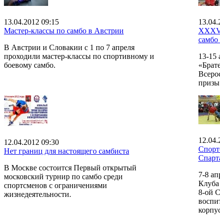
13.04.2012 09:15
13.04.
Мастер-классы по самбо в Австрии
XXXVI
самбо
В Австрии и Словакии с 1 по 7 апреля
проходили мастер-классы по спортивному и
13-15
боевому самбо.
«Брат
Всеро
призы
12.04.
12.04.2012 09:30
Спорт
Нет границ для настоящего самбиста
Спарт
В Москве состоится Первый открытый
7-8 а
московский турнир по самбо среди
Клуба
спортсменов с ограничениями
8-ой 
жизнедеятельности.
воспи
корпус