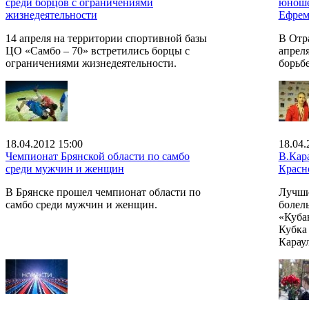
среди борцов с ограничениями
юноше
жизнедеятельности
Ефрем
14 апреля на территории спортивной базы
В Отра
ЦО «Самбо – 70» встретились борцы с
апрел
ограничениями жизнедеятельности.
борьб
18.04.2012 15:00
18.04.
Чемпионат Брянской области по самбо
В.Кар
среди мужчин и женщин
Красно
В Брянске прошел чемпионат области по
Лучши
самбо среди мужчин и женщин.
болел
«Куба
Кубка
Карау