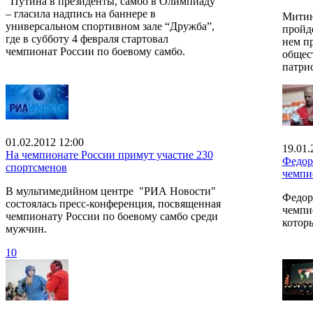
“Путина в президенты, самбо в Олимпиаду”
– гласила надпись на баннере в
Митин
универсальном спортивном зале “Дружба”,
пройде
где в субботу 4 февраля стартовал
нем п
чемпионат России по боевому самбо.
общес
патри
01.02.2012 12:00
19.01.
На чемпионате России примут участие 230
Федор
спортсменов
чемпи
В мультимедийном центре "РИА Новости"
Федор
состоялась пресс-конференция, посвященная
чемпи
чемпионату России по боевому самбо среди
котор
мужчин.
10