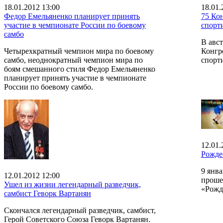
18.01.2012 13:00
18.01.
Федор Емельяненко планирует принять
75 Ко
участие в чемпионате России по боевому
спорт
самбо
В авс
Четырехкратный чемпион мира по боевому
Конгр
самбо, неоднократный чемпион мира по
спорт
боям смешанного стиля Федор Емельяненко
планирует принять участие в чемпионате
России по боевому самбо.
12.01.
Рожде
9 янв
12.01.2012 12:00
проше
Ушел из жизни легендарный разведчик,
«Рожд
самбист Геворк Вартанян
Скончался легендарный разведчик, самбист,
Герой Советского Союза Геворк Вартанян.