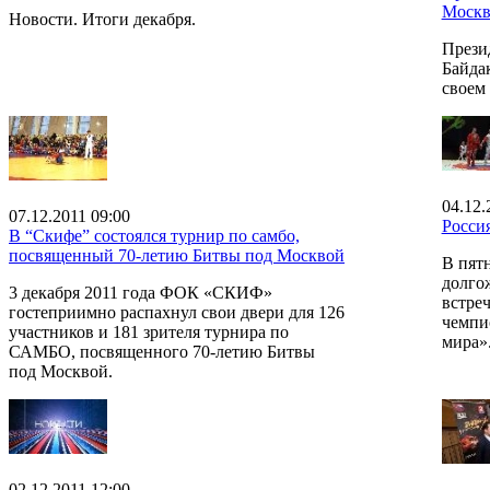
Моск
Новости. Итоги декабря.
Прези
Байда
своем 
04.12.
07.12.2011 09:00
Росси
В “Скифе” состоялся турнир по самбо,
посвященный 70-летию Битвы под Москвой
В пят
долго
3 декабря 2011 года ФОК «СКИФ»
встре
гостеприимно распахнул свои двери для 126
чемпи
участников и 181 зрителя турнира по
мира»
САМБО, посвященного 70-летию Битвы
под Москвой.
02.12.2011 12:00