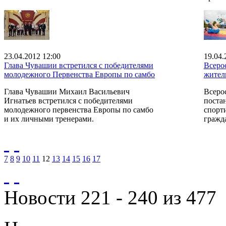
23.04.2012 12:00
19.04.
Глава Чувашии встретился с победителями
Всеро
молодежного Первенства Европы по самбо
житель
Глава Чувашии Михаил Васильевич
Всеро
Игнатьев встретился с победителями
поста
молодежного первенства Европы по самбо
спорт
и их личными тренерами.
гражда
7
8
9
10
11
12
13
14
15
16
17
Новости 221 - 240 из 477