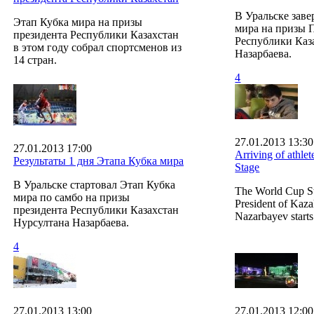
В Уральске зав
Этап Кубка мира на призы
мира на призы 
президента Республики Казахстан
Республики Каз
в этом году собрал спортсменов из
Назарбаева.
14 стран.
4
27.01.2013 13:30
27.01.2013 17:00
Arriving of athle
Результаты 1 дня Этапа Кубка мира
Stage
В Уральске стартовал Этап Кубка
The World Cup St
мира по самбо на призы
President of Kaz
президента Республики Казахстан
Nazarbayev starts
Нурсултана Назарбаева.
4
27.01.2013 13:00
27.01.2013 12:00