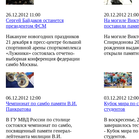
26.12.2012 11:00
20.12.2012 21:00
Сергей Байдаков останется
На могиле Викт
президентом ФСМ
поставили памя
Накануне новогодних праздников
На могиле Викт
21 декабря в пресс-центре большой
Спиридонова 20 
спортивной арены спорткомплекса
рождения выдаю
«Лужники» состоялась отчетно-
открыли памятн
выборная конференция федерации
самбо Москвы.
06.12.2012 12:00
03.12.2012 12:00
Чемпионат по самбо памяти В.И.
Кубок мира по 
Панкратова
студентов
В ГУ МВД России по столице
В воскресенье, 2
состоялся чемпионат по самбо,
завершилось те
посвященный памяти генерал-
- Кубок мира по
лейтенанта милиции В.И.
студентов.