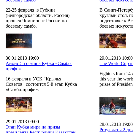
22-25 февраля в Губкин
В Санкт-Петербу
(Белгородская области, Россия)
круглый стол, 
прошел Чемпионат России по
подготовке к В
боевому самбо.
боевых искусст
30.01.2013 19:00
29.01.2013 10:00
Анонс 5-го этапа Кубка «Самбо-
The World Cup in
профи»
Fighters from 14 
16 февраля в УСК "Крылья
this year the wor
Советов" состоится 5-й этап Кубка
prizes of Preside
«Самбо-профи».
29.01.2013 09:00
28.01.2013 19:00
Этап Кубка мира на призы
Результаты 2 дн
президента Республики Казахстан