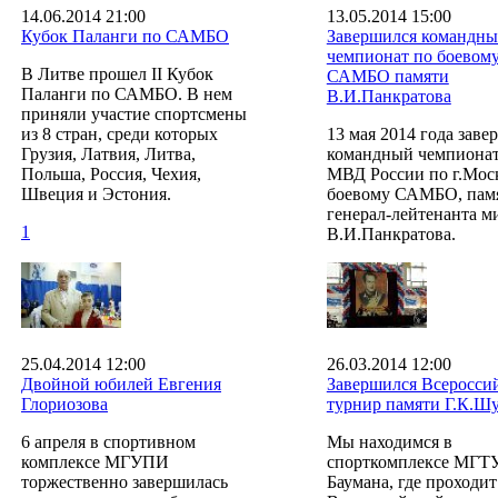
14.06.2014 21:00
13.05.2014 15:00
Кубок Паланги по САМБО
Завершился командн
чемпионат по боевом
В Литве прошел II Кубок
САМБО памяти
Паланги по САМБО. В нем
В.И.Панкратова
приняли участие спортсмены
из 8 стран, среди которых
13 мая 2014 года заве
Грузия, Латвия, Литва,
командный чемпиона
Польша, Россия, Чехия,
МВД России по г.Мос
Швеция и Эстония.
боевому САМБО, пам
генерал-лейтенанта 
1
В.И.Панкратова.
25.04.2014 12:00
26.03.2014 12:00
Двойной юбилей Евгения
Завершился Всеросси
Глориозова
турнир памяти Г.К.Ш
6 апреля в спортивном
Мы находимся в
комплексе МГУПИ
спорткомплексе МГТУ
торжественно завершилась
Баумана, где проходи