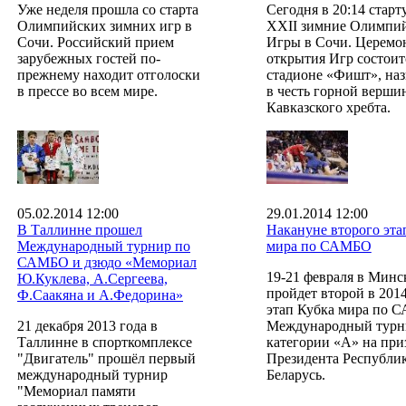
Уже неделя прошла со старта
Сегодня в 20:14 старт
Олимпийских зимних игр в
XXII зимние Олимпи
Сочи. Российский прием
Игры в Сочи. Церемо
зарубежных гостей по-
открытия Игр состоит
прежнему находит отголоски
стадионе «Фишт», на
в прессе во всем мире.
в честь горной верши
Кавказского хребта.
05.02.2014 12:00
29.01.2014 12:00
В Таллинне прошел
Накануне второго эта
Международный турнир по
мира по САМБО
САМБО и дзюдо «Мемориал
19-21 февраля в Минс
Ю.Куклева, А.Сергеева,
пройдет второй в 201
Ф.Саакяна и А.Федорина»
этап Кубка мира по 
21 декабря 2013 года в
Международный турн
Таллинне в спорткомплексе
категории «А» на при
"Двигатель" прошёл первый
Президента Республи
международный турнир
Беларусь.
"Мемориал памяти