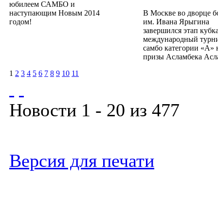
юбилеем САМБО и
наступающим Новым 2014
В Москве во дворце 
годом!
им. Ивана Ярыгина
завершился этап кубка
международный турн
самбо категории «А» 
призы Асламбека Асл
1
2
3
4
5
6
7
8
9
10
11
Новости 1 - 20 из 477
Версия для печати