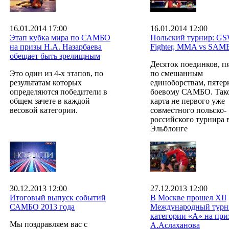
16.01.2014 17:00
16.01.2014 12:00
Этап кубка мира по САМБО
Польский турнир: G
на призы Н.А. Назарбаева
Fighter, MMA vs SA
обещает быть зрелищным
Десяток поединков, п
Это один из 4-х этапов, по
по смешанным
результатам которых
единоборствам, пятер
определяются победители в
боевому САМБО. Таков
общем зачете в каждой
карта не первого уже
весовой категории.
совместного польско-
российского турнира 
Эльблонге
30.12.2013 12:00
27.12.2013 12:00
Итоговый выпуск событий
В Москве прошел XII
САМБО 2013 года
Международный турн
категории «А» на при
Мы поздравляем вас с
А.Аслаханова