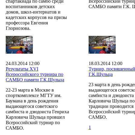
спартакиада по самбо среди
Всероссийский турни
воспитанников детских
САМБО памяти Г.К. Ш
домов, школ-интернатов и
кадетских корпусов на призы
профессора Евгения
Глориозова.
24.03.2014 12:00
18.03.2014 12:00
Результаты ХVI
Турнир, посвященный
Всероссийского турнира по
Г.К.Шульца
САМБО памяти Г.К.Шульца
23 марта в день рожд
22-23 марта в Москве в
выдающегося советск
спорткомплексе МГТУ им.
самбиста и дзюдоиста
Баумана в день рождения
Карловича Шульца по
выдающегося советского
традиции проводится
самбиста и дзюдоиста Генриха
Всероссийский турни
Карловича Шульца провшел
САМБО.
Всероссийский турнир по
1
САМБО.