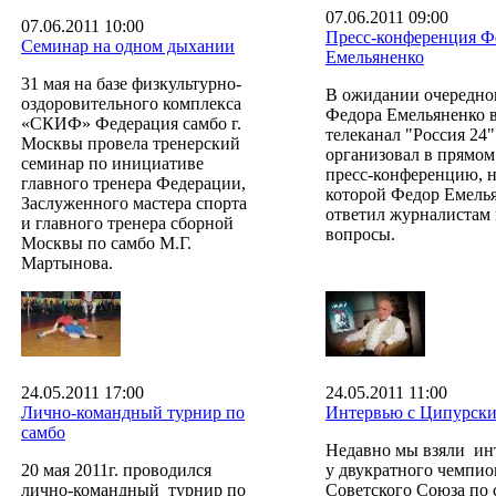
07.06.2011 09:00
07.06.2011 10:00
Пресс-конференция Ф
Семинар на одном дыхании
Емельяненко
31 мая на базе физкультурно-
В ожидании очередно
оздоровительного комплекса
Федора Емельяненко 
«СКИФ» Федерация самбо г.
телеканал "Россия 24"
Москвы провела тренерский
организовал в прямом
семинар по инициативе
пресс-конференцию, 
главного тренера Федерации,
которой Федор Емель
Заслуженного мастера спорта
ответил журналистам 
и главного тренера сборной
вопросы.
Москвы по самбо М.Г.
Мартынова.
24.05.2011 17:00
24.05.2011 11:00
Лично-командный турнир по
Интервью с Ципурск
самбо
Недавно мы взяли ин
20 мая 2011г. проводился
у двукратного чемпио
лично-командный турнир по
Советского Союза по 