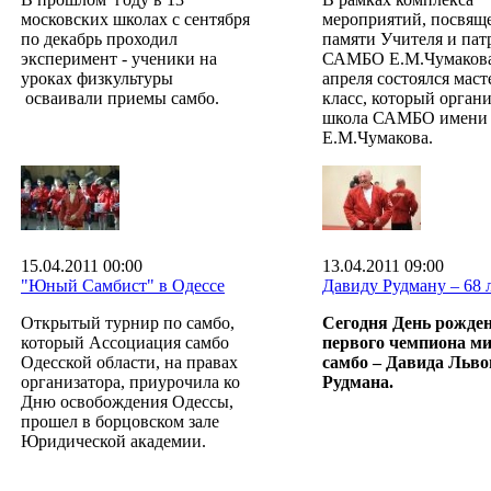
московских школах с сентября
мероприятий, посвящ
по декабрь проходил
памяти Учителя и пат
эксперимент - ученики на
САМБО Е.М.Чумакова
уроках физкультуры
апреля состоялся маст
осваивали приемы самбо.
класс, который орган
школа САМБО имени
Е.М.Чумакова.
15.04.2011 00:00
13.04.2011 09:00
"Юный Самбист" в Одессе
Давиду Рудману – 68 л
Открытый турнир по самбо,
Сегодня День рожде
который Ассоциация самбо
первого чемпиона ми
Одесской области, на правах
самбо – Давида Льв
организатора, приурочила ко
Рудмана.
Дню освобождения Одессы,
прошел в борцовском зале
Юридической академии.