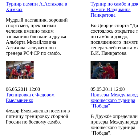
Турнир памяти А.Астахова в
Турнир по самбо и дз
Химках
памяти Владимира
Панкратова
Мудрый наставник, хороший
спортсмен, прекрасный
Во Дворце спорта "Д
человек именно таким
состоялось открытие 
запомнили близкие и друзья
по самбо и дзюдо,
Альберта Михайловича
посвященного памят
Астахова заслуженного
генерал-лейтенанта 
тренера РСФСР по самбо.
В.И. Панкратова.
06.05.2011 12:00
05.05.2011 12:00
Тренировка с Федором
Призеры Международ
Емельяненко
юношеского турнира
"Победа"
Федор Емельяненко посетил в
пятницу тренировку сборной
В Дружбе определили
России по боевому самбо.
призеры Международ
юношеского турнира
"Победа".