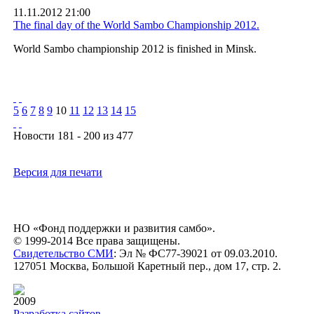
11.11.2012 21:00
The final day of the World Sambo Championship 2012.
World Sambo championship 2012 is finished in Minsk.
5
6
7
8
9
10
11
12
13
14
15
Новости 181 - 200 из 477
Версия для печати
НО «Фонд поддержки и развития самбо».
© 1999-2014 Все права защищены.
Свидетельство СМИ
: Эл № ФС77-39021 от 09.03.2010.
127051 Москва, Большой Каретный пер., дом 17, стр. 2.
2009
Разработка сайтов