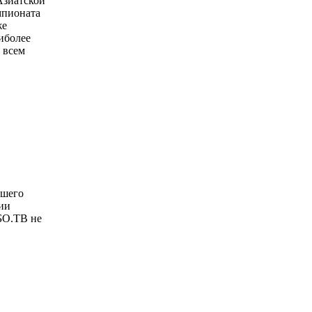
Азиатской
мпионата
же
иболее
 всем
ашего
ии
БО.ТВ не