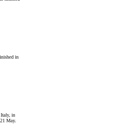
inished in
taly, in
o 21 May.