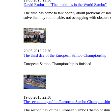
29.05.2013 19:30
David Rudman: "The problems in the World Sambo"
The time has come to talk openly about problems of sa
solve them by round table, not occupying with obscure s
20.05.2013 22:30
The third day of the European Sambo Championship
European Sambo Championship is finished.
19.05.2013 22:30
The second day of the European Sambo Championship
The second day of the European Sambo Championship i