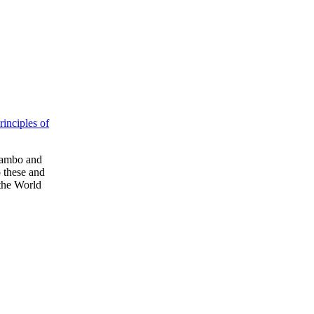
inciples of
 Sambo and
o these and
 the World