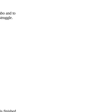
mbo and to
truggle.
s finished