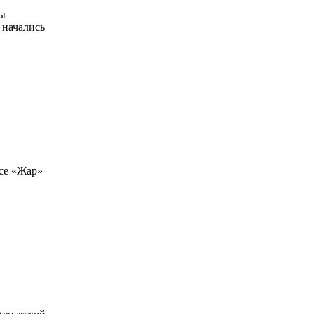
ры
 начались
се «Жар»