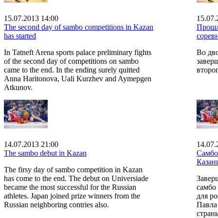
15.07.2013 14:00
15.07.
The second day of sambo competitions in Kazan
Прошл
has started
сорев
In Tatneft Arena sports palace preliminary fights
Во дв
of the second day of competitions on sambo
завер
came to the end. In the ending surely quitted
второ
Anna Haritonova, Uali Kurzhev and Aymepgen
Atkunov.
14.07.2013 21:00
14.07.
The sambo debut in Kazan
Самбо
Казан
The firsy day of sambo competition in Kazan
has come to the end. The debut on Universiade
Завер
became the most successful for the Russian
самбо
athletes. Japan joined prize winners from the
для р
Russian neighboring contries also.
Павла
стран