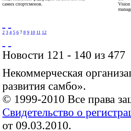
самих спортсменов.
Vision
manage
2
3
4
5
6
7
8
9
10
11
12
Новости 121 - 140 из 477
Некоммерческая организа
развития самбо».
© 1999-2010 Все права з
Свидетельство о регистр
от 09.03.2010.