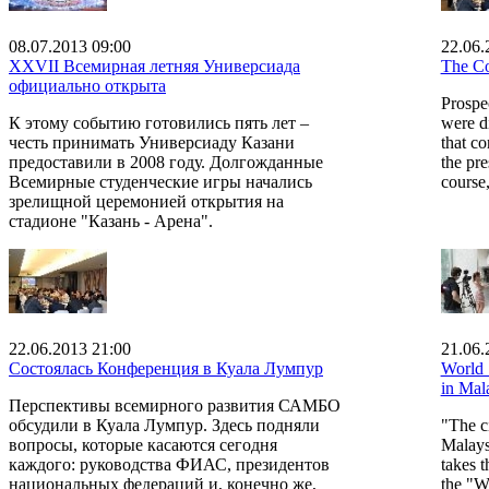
08.07.2013 09:00
22.06.
XXVII Всемирная летняя Универсиада
The Co
официально открыта
Prosp
К этому событию готовились пять лет –
were d
честь принимать Универсиаду Казани
that c
предоставили в 2008 году. Долгожданные
the pre
Всемирные студенческие игры начались
course,
зрелищной церемонией открытия на
стадионе "Казань - Арена".
22.06.2013 21:00
21.06.
Состоялась Конференция в Куала Лумпур
World 
in Mal
Перспективы всемирного развития САМБО
обсудили в Куала Лумпур. Здесь подняли
"The ci
вопросы, которые касаются сегодня
Malays
каждого: руководства ФИАС, президентов
takes 
национальных федераций и, конечно же,
the "