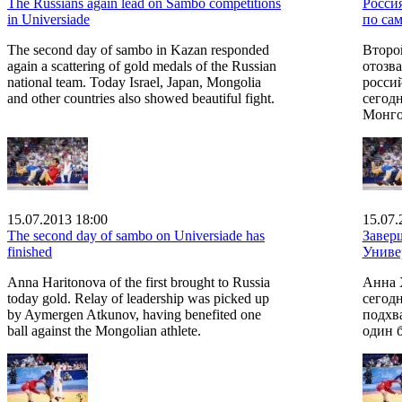
The Russians again lead on Sambo competitions
Росси
in Universiade
по са
The second day of sambo in Kazan responded
Второ
again a scattering of gold medals of the Russian
отозв
national team. Today Israel, Japan, Mongolia
росси
and other countries also showed beautiful fight.
сегод
Монго
15.07.2013 18:00
15.07.
The second day of sambo on Universiade has
Завер
finished
Униве
Anna Haritonova of the first brought to Russia
Анна 
today gold. Relay of leadership was picked up
сегодн
by Aymergen Atkunov, having benefited one
подхв
ball against the Mongolian athlete.
один б