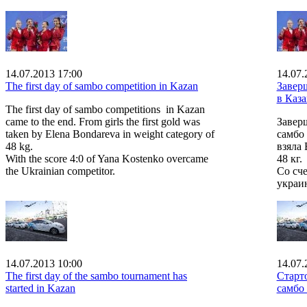
14.07.2013 17:00
14.07.
The first day of sambo competition in Kazan
Завер
в Каз
The first day of sambo competitions in Kazan
came to the end. From girls the first gold was
Завер
taken by Elena Bondareva in weight category of
самбо 
48 kg.
взяла 
With the score 4:0 of Yana Kostenko overcame
48 кг.
the Ukrainian competitor.
Со сч
украи
14.07.2013 10:00
14.07.
The first day of the sambo tournament has
Старт
started in Kazan
самбо