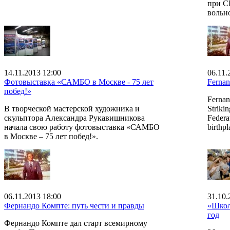
при С
вольно
14.11.2013 12:00
06.11.
Фотовыставка «САМБО в Москве - 75 лет
Fernan
побед!»
Fernan
В творческой мастерской художника и
Strikin
скульптора Александра Рукавишникова
Federat
начала свою работу фотовыставка «САМБО
birthp
в Москве – 75 лет побед!».
06.11.2013 18:00
31.10.
Фернандо Компте: путь чести и правды
«Школ
год
Фернандо Компте дал старт всемирному