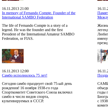
16.11.2013 21:00
16.11.
In memory of Fernando Compte. Founder of the
Памят
International SAMBO Federation
Между
The life of Fernando Compte is a story of a
Жизнь
legend. He was the founder and the first
леген
President of the International Amateur SAMBO
Любит
Federation, or FIAS.
имену
прези
16.11.2013 12:00
16.11.
Самбо исполнилось 75 лет!
Поздр
Сегодня самбо празднует свой 75-ый день
САМБО
рождения! 16 ноября 1938-го года
объеди
Спорткомитет Советского Союза включил
годы 
самбо в число видов спорта,
Биогр
культивируемых в СССР.
с 193
комит