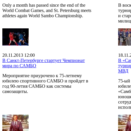
Only a month has passed since the end of the
В воск
World Combat Games, and St. Petersburg meets
турни
athletes again World Sambo Championship.
и ста
милиц
20.11.2013 12:00
18.11.
В Санкт-Петербурге стартует Чемпионат
В «Са
мира по САМБО
турни
МВД
Мероприятие приурочено к 75-летнему
юбилею спортивного САМБО и пройдет в
75-ый
год 90-летия САМБО как системы
юбиле
самозащиты.
«Самб
юноше
сотру
испол