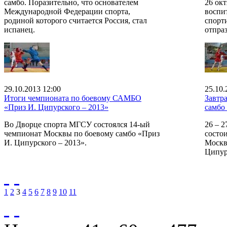
самбо. Поразительно, что основателем
26 окт
Международной Федерации спорта,
воспи
родиной которого считается Россия, стал
спорт
испанец.
отпра
29.10.2013 12:00
25.10.
Итоги чемпионата по боевому САМБО
Завтр
«Приз И. Ципурского – 2013»
самбо
Во Дворце спорта МГСУ состоялся 14-ый
26 – 
чемпионат Москвы по боевому самбо «Приз
состо
И. Ципурского – 2013».
Москв
Ципур
1
2
3
4
5
6
7
8
9
10
11