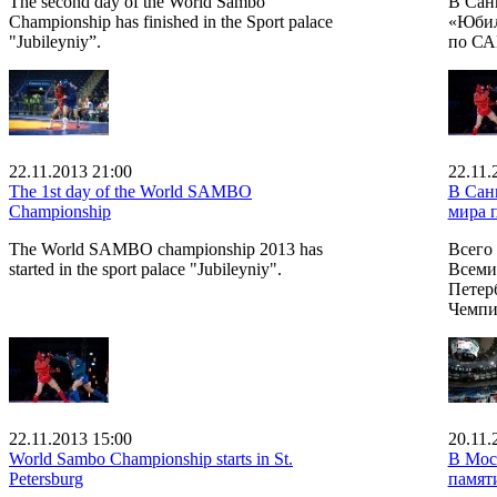
The second day of the World Sambo
В Сан
Championship has finished in the Sport palace
«Юбил
"Jubileyniy”.
по СА
22.11.2013 21:00
22.11.
The 1st day of the World SAMBO
В Сан
Championship
мира
The World SAMBO championship 2013 has
Всего
started in the sport palace "Jubileyniy".
Всеми
Петерб
Чемпи
22.11.2013 15:00
20.11.
World Sambo Championship starts in St.
В Мос
Petersburg
памят