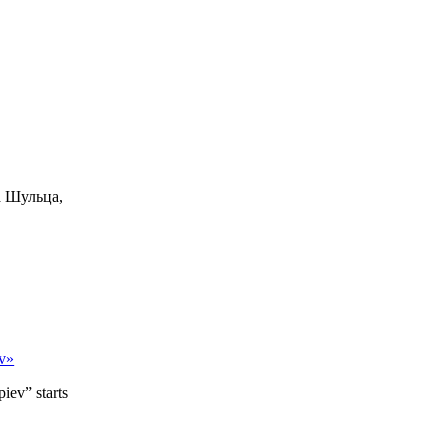
а Шульца,
v»
ev” starts