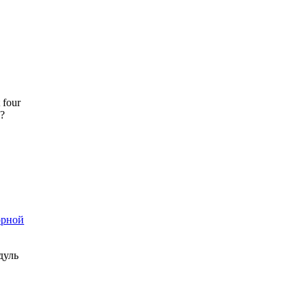
 four
s?
орной
дуль