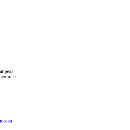
 апреля
твенного
иозова