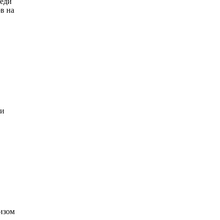
реди
в на
 и
изом