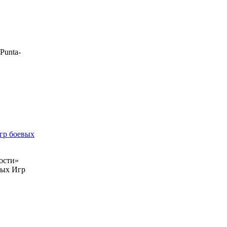
Punta-
гр боевых
ости»
ных Игр