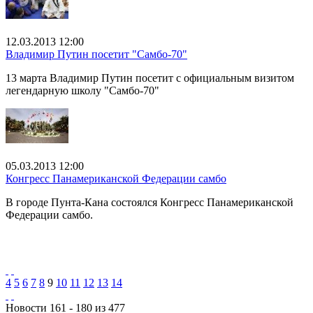
12.03.2013 12:00
Владимир Путин посетит "Самбо-70"
13 марта Владимир Путин посетит с официальным визитом
легендарную школу "Самбо-70"
05.03.2013 12:00
Конгресс Панамериканской Федерации самбо
В городе Пунта-Кана состоялся Конгресс Панамериканской
Федерации самбо.
4
5
6
7
8
9
10
11
12
13
14
Новости 161 - 180 из 477