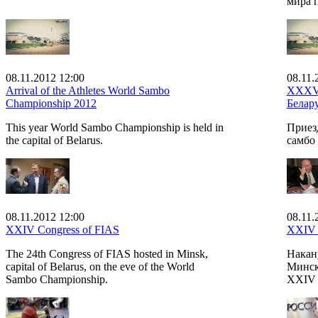
мира п
08.11.2012 12:00
08.11.
Arrival of the Athletes World Sambo
XXXVI
Championship 2012
Белару
This year World Sambo Championship is held in
Приез
the capital of Belarus.
самбо 
08.11.2012 12:00
08.11.
XXIV Congress of FIAS
XXIV 
The 24th Congress of FIAS hosted in Minsk,
Накан
capital of Belarus, on the eve of the World
Минск
Sambo Championship.
XXIV 