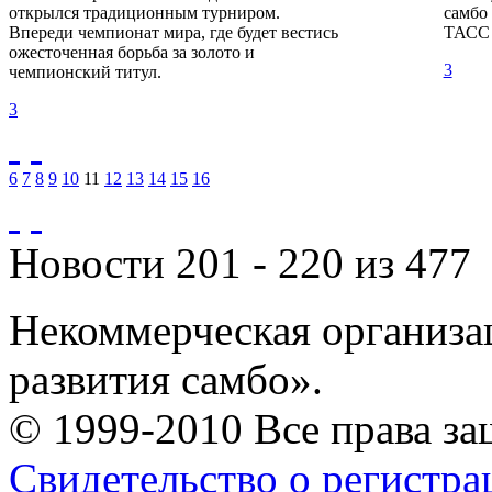
открылся традиционным турниром.
самбо
Впереди чемпионат мира, где будет вестись
ТАСС 
ожесточенная борьба за золото и
3
чемпионский титул.
3
6
7
8
9
10
11
12
13
14
15
16
Новости 201 - 220 из 477
Некоммерческая организа
развития самбо».
© 1999-2010 Все права з
Свидетельство о регистр