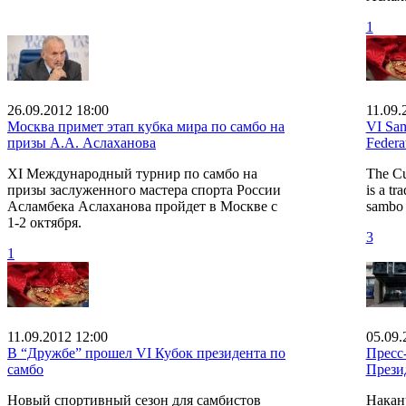
1
26.09.2012 18:00
11.09.
Москва примет этап кубка мира по самбо на
VI Sam
призы А.А. Аслаханова
Federa
XI Международный турнир по самбо на
The Cu
призы заслуженного мастера спорта России
is a tr
Асламбека Аслаханова пройдет в Москве с
sambo 
1-2 октября.
3
1
11.09.2012 12:00
05.09.
В “Дружбе” прошел VI Кубок президента по
Пресс
самбо
Прези
Новый спортивный сезон для самбистов
Накан