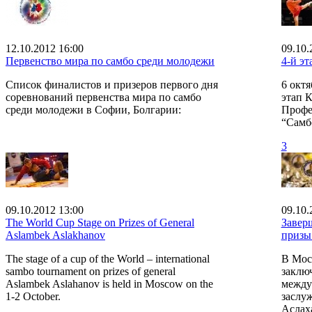
12.10.2012 16:00
09.10.
Первенство мира по самбо среди молодежи
4-й э
Список финалистов и призеров первого дня
6 октя
соревнований первенства мира по самбо
этап 
среди молодежи в Софии, Болгарии:
Профе
“Самб
3
09.10.2012 13:00
09.10.
The World Cup Stage on Prizes of General
Завер
Aslambek Aslakhanov
призы
The stage of a cup of the World – international
В Моск
sambo tournament on prizes of general
заклю
Aslambek Aslahanov is held in Moscow on the
между
1-2 October.
заслу
Аслах