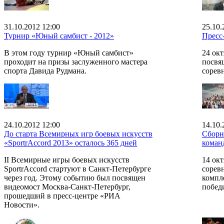
31.10.2012 12:00
25.10.
Турнир «Юный самбист - 2012»
Пресс
В этом году турнир «Юный самбист»
24 окт
проходит на призы заслуженного мастера
посвя
спорта Давида Рудмана.
сорев
24.10.2012 12:00
14.10.
До старта Всемирных игр боевых искусств
Сборн
«SportrAccord 2013» осталось 365 дней
коман
II Всемирные игры боевых искусств
14 окт
SportrAccord стартуют в Санкт-Петербурге
сорев
через год. Этому событию был посвящен
компл
видеомост Москва-Санкт-Петербург,
побед
прошедший в пресс-центре «РИА
Новости».