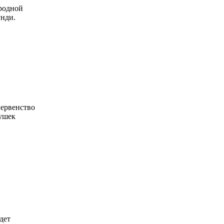
ародной
унди.
первенство
ушек
дет