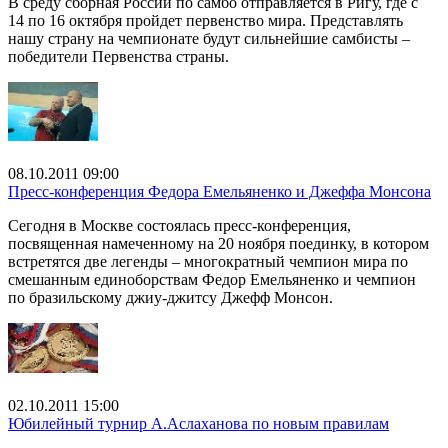
В среду сборная России по самбо отправляется в Ригу, где с
14 по 16 октября пройдет первенство мира. Представлять
нашу страну на чемпионате будут сильнейшие самбисты –
победители Первенства страны.
08.10.2011 09:00
Пресс-конференция Федора Емельяненко и Джеффа Монсона
Сегодня в Москве состоялась пресс-конференция,
посвященная намеченному на 20 ноября поединку, в котором
встретятся две легенды – многократный чемпион мира по
смешанным единоборствам Федор Емельяненко и чемпион
по бразильскому джиу-джитсу Джефф Монсон.
02.10.2011 15:00
Юбилейный турнир А.Аслаханова по новым правилам