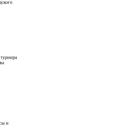
дского
 турнира
ва
сы и