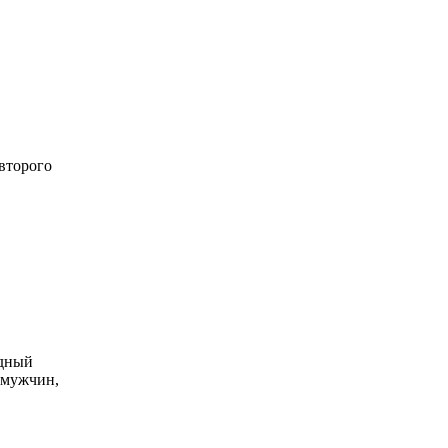
 второго
одный
 мужчин,