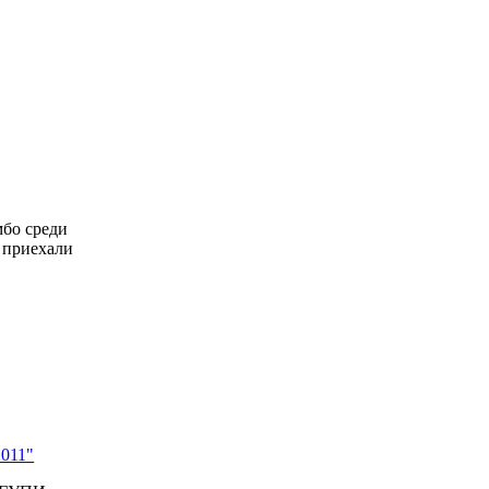
мбо среди
 приехали
011"