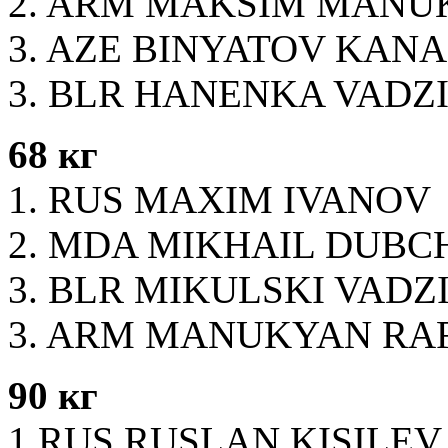
2. ARM MAKSIM MANU
3. AZE BINYATOV KAN
3. BLR HANENKA VAD
68 кг
1. RUS MAXIM IVANOV
2. MDA MIKHAIL DUB
3. BLR MIKULSKI VADZ
3. ARM MANUKYAN RA
90 кг
1.RUS RUSLAN KISILE