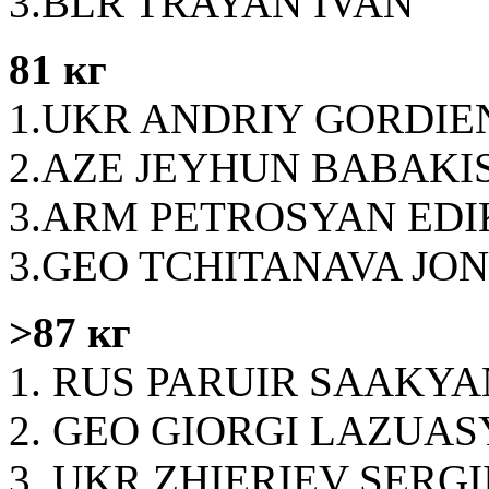
3.BLR TRAYAN IVAN
81 кг
1.UKR ANDRIY GORDI
2.AZE JEYHUN BABAKI
3.ARM PETROSYAN EDI
3.GEO TCHITANAVA JO
>87 кг
1. RUS PARUIR SAAKY
2. GEO GIORGI LAZUAS
3. UKR ZHIERIEV SERGI