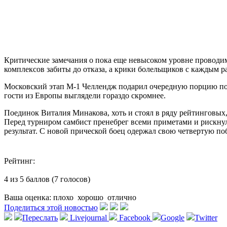
Критические замечания о пока еще невысоком уровне проводи
комплексов забиты до отказа, а крики болельщиков с каждым ра
Московский этап М-1 Челлендж подарил очередную порцию по
гости из Европы выглядели гораздо скромнее.
Поединок Виталия Минакова, хоть и стоял в ряду рейтинговых,
Перед турниром самбист пренебрег всеми приметами и рискнул с
результат. С новой прической боец одержал свою четвертую по
Рейтинг:
4 из 5 баллов (7 голосов)
Ваша оценка:
плохо
хорошо
отлично
Поделиться этой новостью
Переслать
Livejournal
Facebook
Google
Twitter