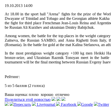
19.10.2013 14:00
At 18.00 in the sport hall "Arena" fights for the prize of the Wo
Dwayane of Trinidad and Tobago and the Georgian athlete Kakha Ma
the fight for third place Frenchman Jean-Louis Reina and Argentine
be Russian Ali Kurzhev and ukrainian Dmitry Babijchuk.
Among women, the battle for the top places in the weight category 
Zaitseva, the Russian SAMBO, and Anna Righetti from Italy, 
(Romania). In the battle for gold at the mat Kalina Stefanova, an 
In the most prestigious weight category +100 kg men Heikki Hap
bronze-seize, and Ukrainian Razmik Tonoyan meet in the battle 
tournament will be the final meeting between Russian Evgeny Isa
Рейтинг:
5 из 5 баллов (2 голоса)
Ваша оценка:
плохо
хорошо
отлично
Поделиться этой новостью
Переслать
Livejournal
Facebook
Google
Twitter