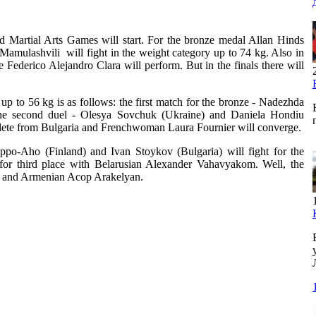
rld Martial Arts Games will start. For the bronze medal Allan Hinds
mulashvili will fight in the weight category up to 74 kg. Also in
 Federico Alejandro Clara will perform. But in the finals there will
up to 56 kg is as follows: the first match for the bronze - Nadezhda
the second duel - Olesya Sovchuk (Ukraine) and Daniela Hondiu
athlete from Bulgaria and Frenchwoman Laura Fournier will converge.
po-Aho (Finland) and Ivan Stoykov (Bulgaria) will fight for the
for third place with Belarusian Alexander Vahavyakom. Well, the
ev and Armenian Acop Arakelyan.