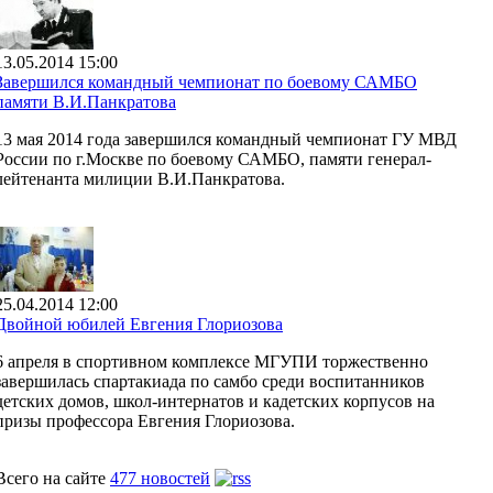
13.05.2014 15:00
Завершился командный чемпионат по боевому САМБО
памяти В.И.Панкратова
13 мая 2014 года завершился командный чемпионат ГУ МВД
России по г.Москве по боевому САМБО, памяти генерал-
лейтенанта милиции В.И.Панкратова.
25.04.2014 12:00
Двойной юбилей Евгения Глориозова
6 апреля в спортивном комплексе МГУПИ торжественно
завершилась спартакиада по самбо среди воспитанников
детских домов, школ-интернатов и кадетских корпусов на
призы профессора Евгения Глориозова.
Всего на сайте
477 новостей