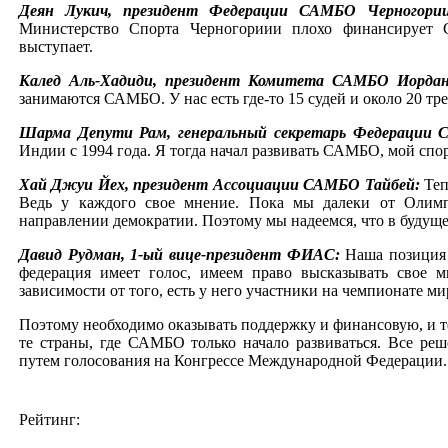
Деян Лукич, президент Федерации САМБО Черногории
Министерство Спорта Черногориии плохо финансирует
выступает.
Калед Аль-Хадиди, президент Комитета САМБО Иордан
занимаются САМБО. У нас есть где-то 15 судей и около 20 тр
Шарма Депути Рам, генеральный секретарь Федерации
Индии с 1994 года. Я тогда начал развивать САМБО, мой спор
Хай Джуи Йех, президент Ассоциации САМБО Тайбей:
Теп
Ведь у каждого свое мнение. Пока мы далеки от Олимп
направлении демократии. Поэтому мы надеемся, что в будуще
Давид Рудман, 1-ый вице-президент ФИАС:
Наша позиция
федерация имеет голос, имеем право высказывать свое м
зависимости от того, есть у него участники на чемпионате мир
Поэтому необходимо оказывать поддержку и финансовую, и те
те страны, где САМБО только начало развиваться. Все ре
путем голосования на Конгрессе Международной Федерации.
Рейтинг: