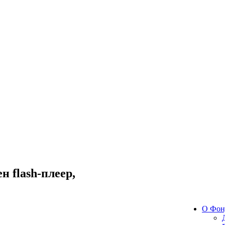
 flash-плеер,
О Фон