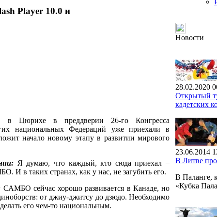
ash Player 10.0 и
Новости
28.02.2020 0
Открытый ту
кадетских к
ас в Цюрихе в преддверии 26-го Конгресса
их национальных Федераций уже приехали в
ложит начало новому этапу в развитии мирового
23.06.2014 1
В Литве пр
нии:
Я думаю, что каждый, кто сюда приехал –
. И в таких странах, как у нас, не загубить его.
В Паланге, 
«Кубка Пал
:
САМБО сейчас хорошо развивается в Канаде, но
иноборств: от джиу-джитсу до дзюдо. Необходимо
елать его чем-то национальным.