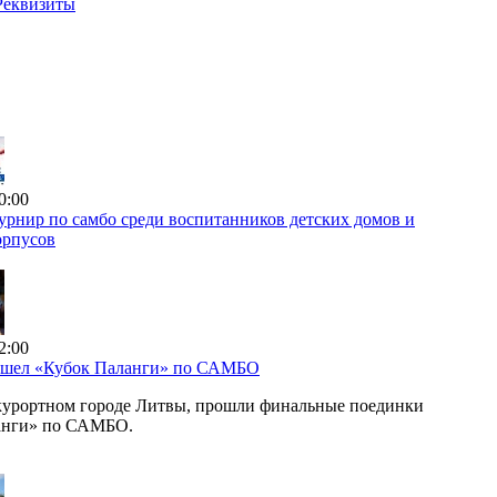
Реквизиты
0:00
рнир по самбо среди воспитанников детских домов и
орпусов
2:00
ошел «Кубок Паланги» по САМБО
курортном городе Литвы, прошли финальные поединки
анги» по САМБО.