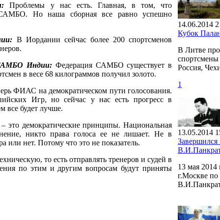
:
Проблемы у нас есть. Главная, в том, что
 САМБО. Но наша сборная все равно успешно
14.06.2014 2
Кубок Пала
ии:
В Иордании сейчас более 200 спортсменов
енеров.
В Литве про
спортсмены 
 САМБО Индии:
Федерация САМБО существует в
Россия, Чех
тсмен в весе 68 килограммов получил золото.
1
ерь ФИАС на демократическом пути голосования.
ийских Игр, но сейчас у нас есть прогресс в
м все будет лучше.
 – это демократические принципы. Национальная
13.05.2014 1
нение, никто права голоса ее не лишает. Не в
Завершился
а или нет. Потому что это не показатель.
В.И.Панкра
хническую, то есть отправлять тренеров и судей в
13 мая 2014
шения по этим и другим вопросам будут приняты
г.Москве по
В.И.Панкрат