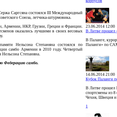
корпусов
Сержа Саргсяна состоялся III Международный
Советского Союза, летчика-штурмовика.
и, Армении, НКР, Грузии, Греции и Франции.
23.06.2014 12:00
тсменов оказались лучшими в своих весовых
В Литве прошел
у.
В Паланге, куро
амяти Нельсона Степаняна состоялся по
Паланги» по СА
ации самбо Армении в 2010 году. Четвертый
я Нельсона Степаняна.
ую Федерацию самбо.
14.06.2014 21:00
Кубок Паланги 
В Литве прошел 
спортсмены из 8 
Чехия, Швеция и
1