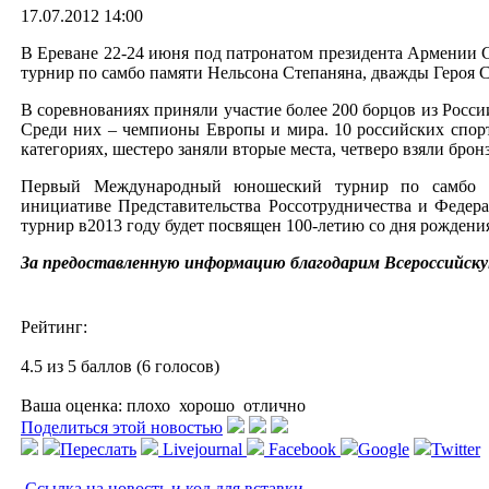
17.07.2012 14:00
В Ереване 22-24 июня под патронатом президента Армении 
турнир по самбо памяти Нельсона Степаняна, дважды Героя 
В соревнованиях приняли участие более 200 борцов из Росси
Среди них – чемпионы Европы и мира. 10 российских спор
категориях, шестеро заняли вторые места, четверо взяли бронз
Первый Международный юношеский турнир по самбо п
инициативе Представительства Россотрудничества и Федер
турнир в2013 году будет посвящен 100-летию со дня рождени
За предоставленную информацию благодарим Всероссийск
Рейтинг:
4.5 из 5 баллов (6 голосов)
Ваша оценка:
плохо
хорошо
отлично
Поделиться этой новостью
Переслать
Livejournal
Facebook
Google
Twitter
Ссылка на новость и код для вставки