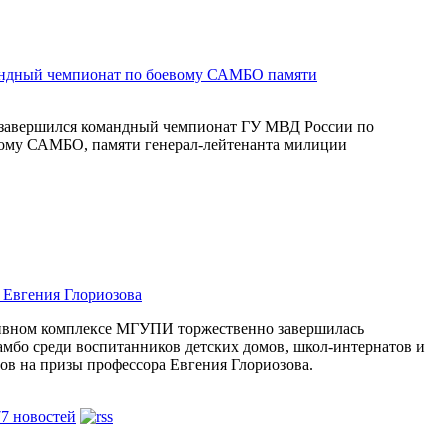
андный чемпионат по боевому САМБО памяти
а завершился командный чемпионат ГУ МВД России по
вому САМБО, памяти генерал-лейтенанта милиции
Евгения Глориозова
тивном комплексе МГУПИ торжественно завершилась
амбо среди воспитанников детских домов, школ-интернатов и
ов на призы профессора Евгения Глориозова.
77 новостей