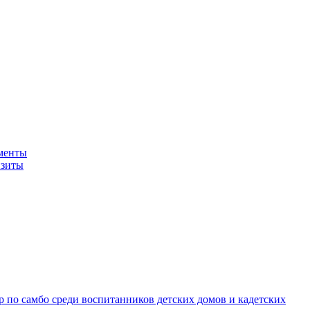
менты
изиты
 по самбо среди воспитанников детских домов и кадетских