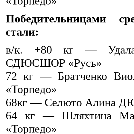
«Торпедо»
Победительницами с
стали:
в/к. +80 кг — Удала
СДЮСШОР «Русь»
72 кг — Братченко Ви
«Торпедо»
68кг — Селюто Алина 
64 кг — Шляхтина М
«Торпедо»