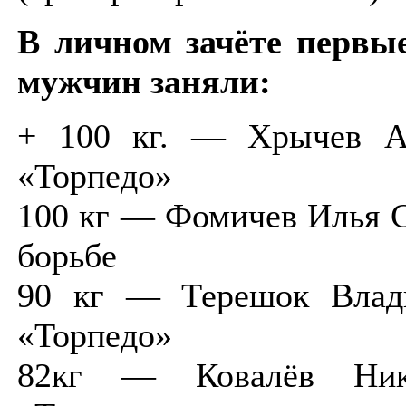
В личном зачёте первые
мужчин заняли:
+ 100 кг. — Хрычев
«Торпедо»
100 кг — Фомичев Иль
борьбе
90 кг — Терешок Вл
«Торпедо»
82кг — Ковалёв Н