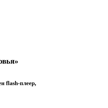
овья»
 flash-плеер,