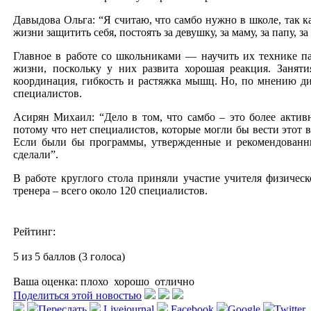
Давыдова Ольга: “Я считаю, что самбо нужно в школе, так к
жизни защитить себя, постоять за девушку, за маму, за папу, за
Главное в работе со школьниками — научить их технике 
жизни, поскольку у них развита хорошая реакция. Заняти
координация, гибкость и растяжка мышц. Но, по мнению д
специалистов.
Асирян Михаил: “Дело в том, что самбо – это более актив
потому что нет специалистов, которые могли бы вести этот в
Если были бы программы, утвержденные и рекомендованны
сделали”.
В работе круглого стола приняли участие учителя физическ
тренера – всего около 120 специалистов.
Рейтинг:
5 из 5 баллов (3 голоса)
Ваша оценка:
плохо
хорошо
отлично
Поделиться этой новостью
Переслать
Livejournal
Facebook
Google
Twitter