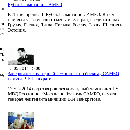
Кубок Паланги по САМБО
т в
В Литве прошел II Кубок Паланги по САМБО. В нем
приняли участие спортсмены из 8 стран, среди которых
ой
Грузия, Латвия, Литва, Польша, Россия, Чехия, Швеция и
ся
Эстония.
ет
1
е,
ят.
то
13.05.2014 15:00
Завершился командный чемпионат по боевому САМБО
ы,
памяти В.И.Панкратова
13 мая 2014 года завершился командный чемпионат ГУ
МВД России по г.Москве по боевому САМБО, памяти
генерал-лейтенанта милиции В.И.Панкратова.