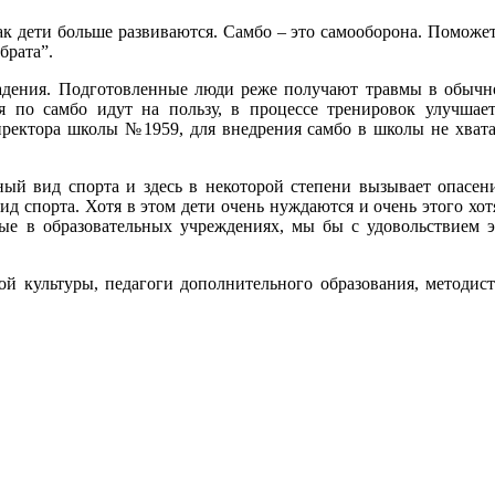
ак дети больше развиваются. Самбо – это самооборона. Поможе
 брата”.
падения. Подготовленные люди реже получают травмы в обычн
я по самбо идут на пользу, в процессе тренировок улучшает
иректора школы №1959, для внедрения самбо в школы не хвата
ный вид спорта и здесь в некоторой степени вызывает опасени
ид спорта. Хотя в этом дети очень нуждаются и очень этого хот
е в образовательных учреждениях, мы бы с удовольствием э
ой культуры, педагоги дополнительного образования, методист