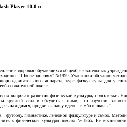
ash Player 10.0 и
крепление здоровья обучающихся общеобразовательных учрежден
оходило в “Школе здоровья” №1959. Участники обсудили методи
орно-двигательного аппарата, курс физкультуры для ученик
еобразовательной школе.
аз по вопросам развития физической культуры, подготовки. На
 на круглый стол и обсудить с ними, что изучение элемент
здесь находимся, продвигая нашу идею – самбо в школы”.
а – футболу, гимнастике, лечебной физкультуре и самбо. Метод
 учитель физической культуры школы №1865. Ее воспитанни