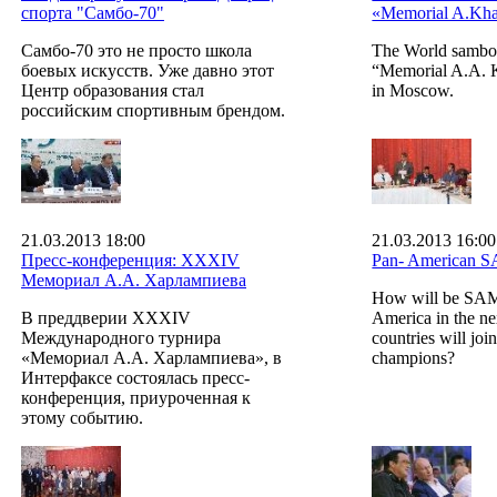
спорта "Самбо-70"
«Memorial A.Kha
Самбо-70 это не просто школа
The World sambo
боевых искусств. Уже давно этот
“Memorial A.A. K
Центр образования стал
in Moscow.
российским спортивным брендом.
21.03.2013 18:00
21.03.2013 16:00
Пресс-конференция: XXXIV
Pan- American 
Мемориал А.А. Харлампиева
How will be SA
В преддверии XXXIV
America in the ne
Международного турнира
countries will joi
«Мемориал А.А. Харлампиева», в
champions?
Интерфаксе состоялась пресс-
конференция, приуроченная к
этому событию.