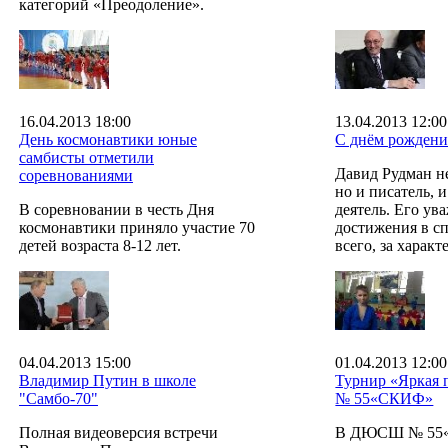
категорий «Преодоление».
16.04.2013 18:00
13.04.2013 12:00
День космонавтики юные
С днём рождени
самбисты отметили
Давид Рудман не
соревнованиями
но и писатель,
В соревновании в честь Дня
деятель. Его ув
космонавтики приняло участие 70
достижения в сп
детей возраста 8-12 лет.
всего, за характ
04.04.2013 15:00
01.04.2013 12:00
Владимир Путин в школе
Турнир «Яркая
"Самбо-70"
№ 55«СКИФ»
Полная видеоверсия встречи
В ДЮСШ № 55«