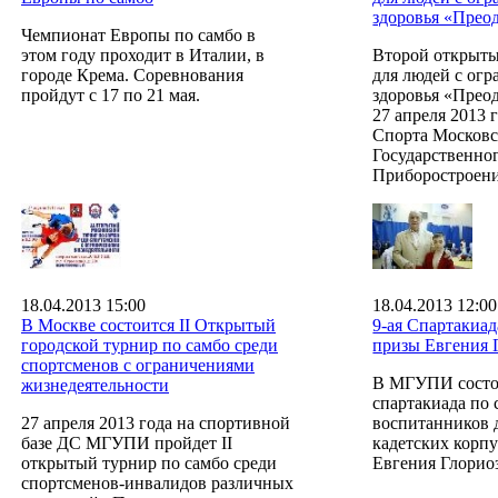
здоровья «Прео
Чемпионат Европы по самбо в
этом году проходит в Италии, в
Второй открыты
городе Крема. Соревнования
для людей с ог
пройдут с 17 по 21 мая.
здоровья «Прео
27 апреля 2013 
Спорта Московс
Государственно
Приборостроени
18.04.2013 15:00
18.04.2013 12:00
В Москве состоится II Открытый
9-ая Спартакиад
городской турнир по самбо среди
призы Евгения 
спортсменов с ограничениями
В МГУПИ состоя
жизнедеятельности
спартакиада по 
27 апреля 2013 года на спортивной
воспитанников 
базе ДС МГУПИ пройдет II
кадетских корп
открытый турнир по самбо среди
Евгения Глорио
спортсменов-инвалидов различных