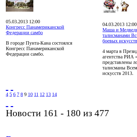
05.03.2013 12:00
04.03.2013 12:00
Конгресс Панамериканской
Маша и Медведь
Федерации самбо
талисманами В
боевых искусст
В городе Пунта-Кана состоялся
Конгресс Панамериканской
4 марта в Прези
Федерации самбо.
агентства РИА 
представлены л
талисманы Все
искусств 2013.
4
5
6
7
8
9
10
11
12
13
14
Новости 161 - 180 из 477