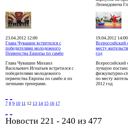
Леонидовича Гл
23.04.2012 12:00
19.04.2012 14:00
Глава Чувашии встретился с
Всероссийский 
победителями молодежного
месту жительств
Первенства Европы по самбо
год
Глава Чувашии Михаил
Всероссийский 
Васильевич Игнатьев встретился с
лучшую постано
победителями молодежного
физкультурно-с
первенства Европы по самбо и их
по месту житель
личными тренерами.
2012 год
7
8
9
10
11
12
13
14
15
16
17
Новости 221 - 240 из 477