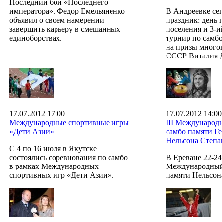
Последний бой «Последнего
императора». Федор Емельяненко
В Андреевке се
объявил о своем намерении
праздник: день 
завершить карьеру в смешанных
поселения и 3-
единоборствах.
турнир по самбо
на призы много
СССР Виталия 
17.07.2012 17:00
17.07.2012 14:00
Международные спортивные игры
III Международ
«Дети Азии»
самбо памяти Г
Нельсона Степа
С 4 по 16 июля в Якутске
состоялись соревнования по самбо
В Ереване 22-24
в рамках Международных
Международный
спортивных игр «Дети Азии».
памяти Нельсон