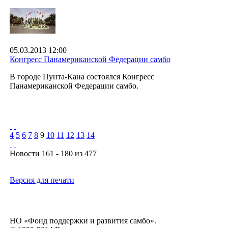
05.03.2013 12:00
Конгресс Панамериканской Федерации самбо
В городе Пунта-Кана состоялся Конгресс
Панамериканской Федерации самбо.
4
5
6
7
8
9
10
11
12
13
14
Новости 161 - 180 из 477
Версия для печати
НО «Фонд поддержки и развития самбо».