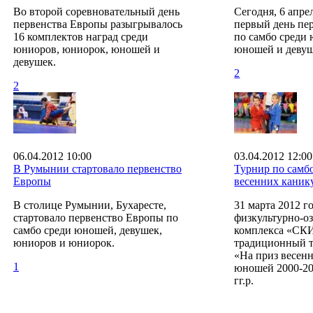
Во второй соревновательный день
Сегодня, 6 апре
первенства Европы разыгрывалось
первый день пе
16 комплектов наград среди
по самбо среди
юниоров, юниорок, юношей и
юношей и девуш
девушек.
2
2
06.04.2012 10:00
03.04.2012 12:00
В Румынии стартовало первенство
Турнир по самб
Европы
весенних каник
В столице Румынии, Бухаресте,
31 марта 2012 го
стартовало первенство Европы по
физкультурно-о
самбо среди юношей, девушек,
комплекса «СК
юниоров и юниорок.
традиционный т
«На приз весен
1
юношей 2000-20
гг.р.