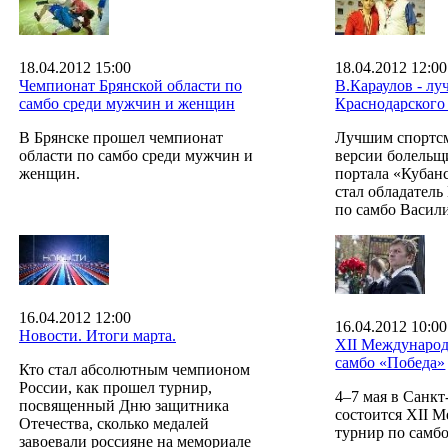
18.04.2012 15:00
18.04.2012 12:00
Чемпионат Брянской области по
В.Караулов - л
самбо среди мужчин и женщин
Краснодарского 
В Брянске прошел чемпионат
Лучшим спортс
области по самбо среди мужчин и
версии болельщ
женщин.
портала «Кубан
стал обладатель
по самбо Васил
16.04.2012 12:00
16.04.2012 10:00
Новости. Итоги марта.
XII Международ
самбо «Победа»
Кто стал абсолютным чемпионом
России, как прошел турнир,
4–7 мая в Санкт
посвященный Дню защитника
состоится XII 
Отечества, сколько медалей
турнир по самб
завоевали россияне на мемориале