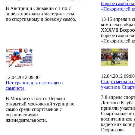
борьбе самбо на
В Австрии и Словакии с 1 по 7
«Покорителей к
апреля проходили мастер-классы
по спортивному и боевому самбо.
13-15 апреля в 
комплексе «Брат
XXXVII Всерос
борьбе самбо на
«Покорителей к
12.04.2012 09:00
12.04.2012 09:30
Спортсмены из 
Нет границ для настоящего
участие в Спарт
самбиста
7-8 апреля спо
В Москве состоится Первый
Детского Клуба
открытый московский турнир по
приняли участие
самбо среди спортсменов с
Спартакиаде по
ограничениями
воспитанников 
жизнедеятельности.
кадетских корпу
Глориозова.